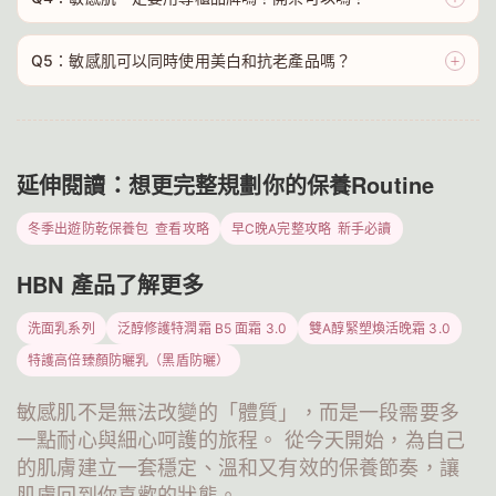
Q5：敏感肌可以同時使用美白和抗老產品嗎？
＋
延伸閱讀：想更完整規劃你的保養Routine
冬季出遊防乾保養包
查看攻略
早C晚A完整攻略
新手必讀
HBN 產品了解更多
洗面乳系列
泛醇修護特潤霜 B5 面霜 3.0
雙A醇緊塑煥活晚霜 3.0
特護高倍臻顏防曬乳（黑盾防曬）
敏感肌不是無法改變的「體質」，而是一段需要多
一點耐心與細心呵護的旅程。 從今天開始，為自己
的肌膚建立一套穩定、溫和又有效的保養節奏，讓
肌膚回到你喜歡的狀態。