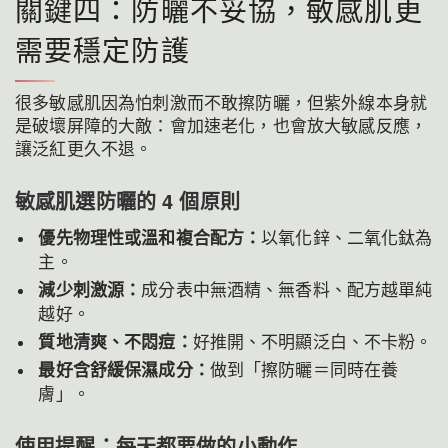
關鍵四：防曬不妥協，敏感肌更
需要穩定防護
很多敏感肌因為怕刺激而不敢擦防曬，但紫外線本身就
是破壞屏障的大敵：會加速老化，也會放大敏感反應，
讓泛紅更久不退。
敏感肌選防曬的 4 個原則
優先物理性或溫和複合配方：
以氧化鋅、二氧化鈦為
主。
減少刺激源：
成分表中無酒精、無香料、配方越單純
越好。
質地清爽、不悶痘：
好推開、不明顯泛白、不卡粉。
最好含舒緩保濕成分：
做到「擦防曬＝同時在養
膚」。
使用提醒：每天都要做的小動作