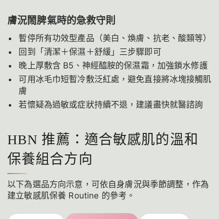
膚況鬧脾氣時的急救守則
暫停所有功效型產品（美白、煥膚、抗老、酸類等）
回到「清潔＋保濕＋舒緩」三步驟即可
晚上厚敷含 B5、神經醯胺的保濕霜，加強鎖水修護
可用冰毛巾短暫冷敷泛紅處，避免直接將冰塊接觸肌
膚
若懷疑為過敏或症狀持續不退，建議盡快就醫諮詢
HBN 推薦：適合敏感肌的溫和
保養組合方向
以下為選品方向示意，可依自身膚況與季節調整，作為
建立敏感肌保養 Routine 的參考。