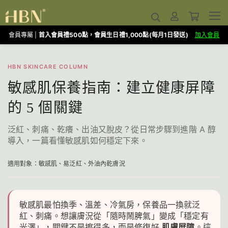
會員專屬 |
首入會員禮500點，會員生日禮1,000點(每月1日發送)
加入會員
HBN SKINCARE COLUMN
敏感肌保養指南：建立健康屏障
的 5 個關鍵
泛紅、刺痛、乾癢、出油又脫皮？從日常步驟到進階 A 醇
導入，一篇看懂敏感肌如何穩定下來。
適用對象：敏感肌、易泛紅、外油內乾膚況
敏感肌最怕換季、溫差、冷氣房，保養品一換就泛
紅、刺痛。想讓膚況從「隨時鬧脾氣」變成「穩定有
光澤」，關鍵不是擦得多，而是修復好
肌膚屏障
。這