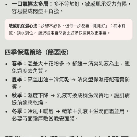
一口氣擦太多層：
多不等於好，敏感肌承受力有限，
容易變成悶痘＋負擔。
敏感肌保濕心法：
步驟不必多，但每一步都要「剛剛好」：補水有
感、鎖水到位， 膚況穩定自然會比追求快速見效更重要。
四季保濕策略（簡要版）
春季：
溫差大＋花粉多 → 舒緩＋清爽乳液為主，避
免過度去角質。
夏季：
高溫出油＋冷氣乾 → 清爽型保濕搭配確實防
曬。
秋季：
濕度下降 → 乳液可換成稍滋潤質地，讓肌膚
提前適應乾燥。
冬季：
冷風＋暖氣 → 精華＋乳液＋滋潤面霜並用，
必要時面霜厚敷當晚安面膜。