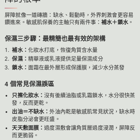
屏障就像一道磚牆：缺水、鬆動時，外界刺激會更容易
鑽進來。敏感肌保養的主軸只有兩件事：
補水＋鎖水
。
保濕三步驟：最精簡也最有效的架構
補水：
化妝水打底，恢復角質含水量
保濕：
精華液或乳液提供足量保濕成分
鎖水：
面霜在最外層形成保護膜，減少水分蒸發
4 個常見保濕誤區
只擦化妝水：
沒有後續油脂或乳霜鎖水，水分很快蒸
發，反而更乾。
出油＝不缺水：
外油內乾是敏感肌常見狀況，缺水時
皮脂分泌會更旺盛。
天天敷面膜：
過度濕敷會讓角質層過度浸潤，屏障反
而更脆弱。