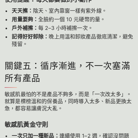
天天擦：
陰天、室內靠窗一樣有紫外線。
用量要夠：
全臉約一個 10 元硬幣的量。
戶外補擦：
每 2–3 小時補擦一次。
記得好好卸除：
晚上用溫和卸妝產品徹底清潔，避免
殘留。
關鍵五：循序漸進，不一次塞滿
所有產品
敏感肌最怕的不是產品不夠多，而是「一次改太多」。
就算是標榜溫和的保養品，同時導入太多、新品更換太
急，都容易讓膚況大亂。
敏感肌黃金守則
一次只加一種新品：
連續使用 1–2 週，確認沒問題