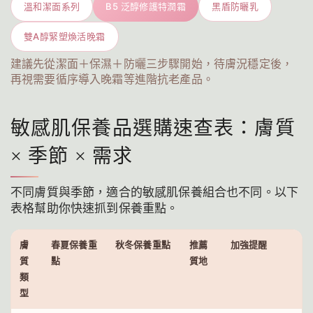
溫和潔面系列
B5 泛醇修護特潤霜
黑盾防曬乳
雙A醇緊塑煥活晚霜
建議先從潔面＋保濕＋防曬三步驟開始，待膚況穩定後，
再視需要循序導入晚霜等進階抗老產品。
敏感肌保養品選購速查表：膚質
× 季節 × 需求
不同膚質與季節，適合的敏感肌保養組合也不同。以下
表格幫助你快速抓到保養重點。
膚
春夏保養重
秋冬保養重點
推薦
加強提醒
質
點
質地
類
型