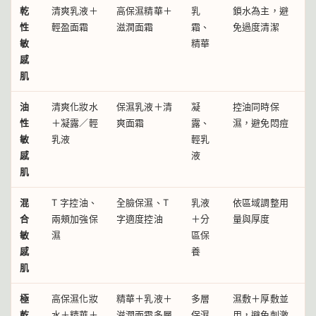
乾
清爽乳液＋
高保濕精華＋
乳
鎖水為主，避
性
輕盈面霜
滋潤面霜
霜、
免過度清潔
敏
精華
感
肌
油
清爽化妝水
保濕乳液＋清
凝
控油同時保
性
＋凝露／輕
爽面霜
露、
濕，避免悶痘
敏
乳液
輕乳
感
液
肌
混
T 字控油、
全臉保濕、T
乳液
依區域調整用
合
兩頰加強保
字適度控油
＋分
量與厚度
敏
濕
區保
感
養
肌
極
高保濕化妝
精華＋乳液＋
多層
濕敷＋厚敷並
乾
水＋精華＋
滋潤面霜多層
保濕
用，避免刺激