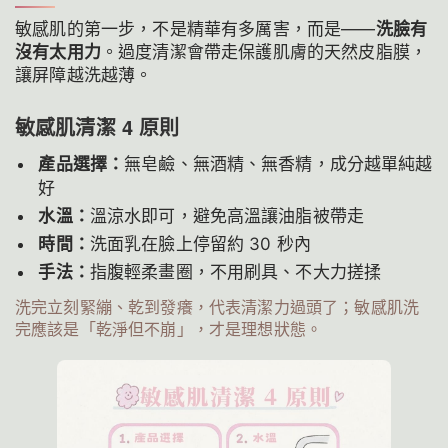
敏感肌的第一步，不是精華有多厲害，而是——
洗臉有
沒有太用力
。過度清潔會帶走保護肌膚的天然皮脂膜，
讓屏障越洗越薄。
敏感肌清潔 4 原則
產品選擇：
無皂鹼、無酒精、無香精，成分越單純越
好
水溫：
溫涼水即可，避免高溫讓油脂被帶走
時間：
洗面乳在臉上停留約 30 秒內
手法：
指腹輕柔畫圈，不用刷具、不大力搓揉
洗完立刻緊繃、乾到發癢，代表清潔力過頭了；敏感肌洗
完應該是「乾淨但不崩」，才是理想狀態。