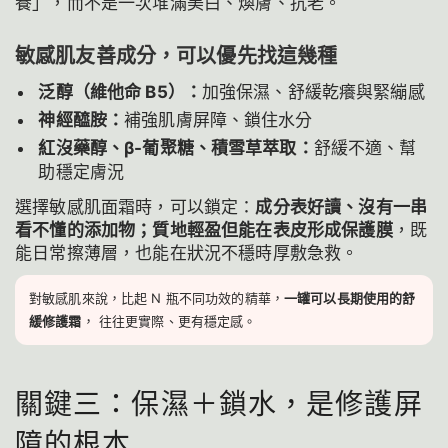
養」，而不是一次堆滿美白、煥膚、抗老。
敏感肌友善成分，可以優先找這幾種
泛醇（維他命 B5）：
加強保濕、舒緩乾癢與緊繃感
神經醯胺：
補強肌膚屏障、鎖住水分
紅沒藥醇、β-葡聚糖、積雪草萃取：
舒緩不適、幫
助穩定膚況
選擇敏感肌面霜時，可以鎖定：
成分表好讀、沒有一串
看不懂的添加物；質地輕盈但能在表皮形成保護膜
，既
能日常擦薄層，也能在狀況不穩時厚敷急救。
對敏感肌來說，比起 N 瓶不同功效的精華，
一罐可以長期使用的舒
緩修護霜
， 往往更實際、更有穩定感。
關鍵三：保濕＋鎖水，是修護屏
障的根本