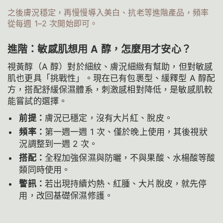
之後膚況穩定，再慢慢導入美白、抗老等進階產品，頻率
從每週 1–2 次開始即可。
進階：敏感肌想用 A 醇，怎麼用才安心？
視黃醇（A 醇）對於細紋、膚況細緻有幫助，但對敏感
肌也更具「挑戰性」。現在已有包裹型、緩釋型 A 醇配
方，搭配舒緩保濕體系，刺激感相對降低，是敏感肌較
能嘗試的選擇。
前提：
膚況已穩定，沒有大片紅、脫皮。
頻率：
第一週一週 1 次、僅於晚上使用，其後視狀
況調整到一週 2 次。
搭配：
全程加強保濕與防曬，不與果酸、水楊酸等酸
類同時使用。
警訊：
若出現持續灼熱、紅腫、大片脫皮，就先停
用，改回基礎保濕修護。