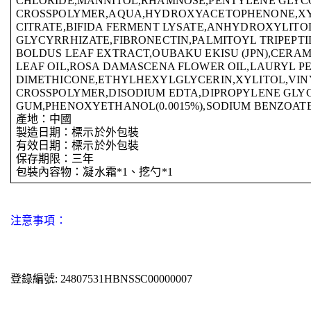
CHLORIDE,MANNITOL,RHAMNOSE,PENTYLENE GLYCOL
CROSSPOLYMER,AQUA,HYDROXYACETOPHENONE,XYL
CITRATE,BIFIDA FERMENT LYSATE,ANHYDROXYLITO
GLYCYRRHIZATE,FIBRONECTIN,PALMITOYL TRIPEPT
BOLDUS LEAF EXTRACT,OUBAKU EKISU (JPN),CERA
LEAF OIL,ROSA DAMASCENA FLOWER OIL,LAURYL P
DIMETHICONE,ETHYLHEXYLGLYCERIN,XYLITOL,VIN
CROSSPOLYMER,DISODIUM EDTA,DIPROPYLENE GLYC
GUM,PHENOXYETHANOL(0.0015%),SODIUM BENZOATE(
產地：中國
製造日期：標示於外包裝
有效日期：標示於外包裝
保存期限：三年
包裝內容物：凝水霜*1、挖勺*1
注意事項：
登錄編號: 24807531HBNSSC00000007