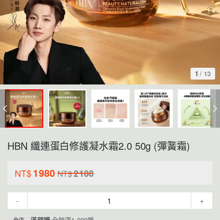
1
/
13
HBN 纖連蛋白修護凝水霜2.0 50g (彈簧霜)
1980
NT$
2180
NT$
-
+
滿額贈
全館滿1,000贈