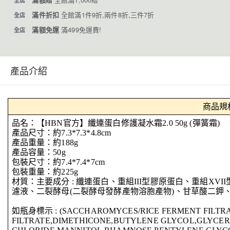
全店
滿件折扣
全館滿1件9折,兩件8折,三件7折
全店
滿額免運
滿499免運費!
全店
產品介紹
商品規
品名：【HBN官方】纖連蛋白修護凝水霜2.0 50g (彈簧霜)
產品尺寸：約7.3*7.3*4.8cm
產品重量：約188g
產品容量：50g
包裝尺寸：約7.4*7.4*7cm
包裝重量：約225g
材質：主要成分 : 纖連蛋白、重組III型膠原蛋白、重組XV
濾液、二裂酵母(二裂酵母發酵產物溶胞產物)、甘草酸二鉀
如瓶身標示 : (SACCHAROMYCES/RICE FERMENT FILTR
FILTRATE,DIMETHICONE,BUTYLENE GLYCOL,GLYCER