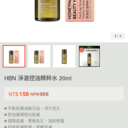
1
/
4
HBN 淨澈控油精粹水 20ml
158
NT$
358
NT$
■ 平衡肌膚油脂分泌，淨化毛孔
■ 控油展現啞光肌膚
■ 調理肌膚、緊緻毛孔、溫和修復
■ 舒緩肌膚乾燥，柔嫩肌膚