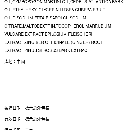
OIL,CYMBOPOGON MARTINI OIL,CEDRUS ATLANTICA BARK
OIL,ETHYLHEXYLGLYCERIN,LITSEA CUBEBA FRUIT
OIL,DISODIUM EDTA,BISABOLOL,SODIUM
CITRATE,MALTODEXTRIN,TOCOPHEROL,MARRUBIUM
VULGARE EXTRACT,EPILOBIUM FLEISCHERI
EXTRACT,ZINGIBER OFFICINALE (GINGER) ROOT
EXTRACT,PINUS STROBUS BARK EXTRACT)
產地：中國
製造日期：標示於外包裝
有效日期：標示於外包裝
保存期限：三年