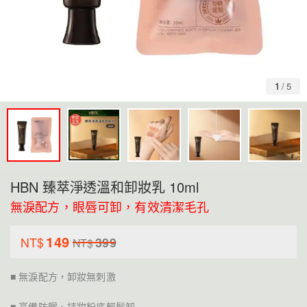
1
/
5
HBN 臻萃淨透溫和卸妝乳 10ml
無淚配方，眼唇可卸，有效清潔毛孔
149
NT$
399
NT$
■ 無淚配方，卸妝無刺激
■ 高備防曬、持妝粉底輕鬆卸