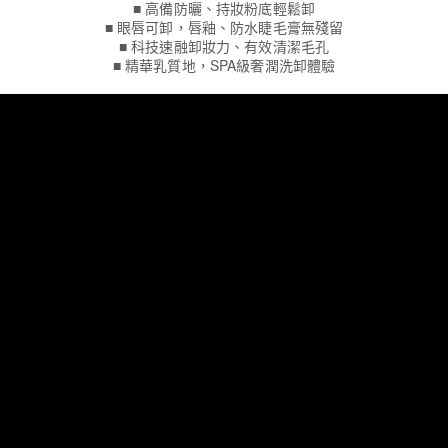
■ 高備防曬、持妝粉底輕鬆卸
■ 眼唇可卸，唇釉、防水睫毛膏無殘留
■ 科技速融卸妝力、有效清潔毛孔
■ 精華乳質地，SPA級奢潤洗卸體驗