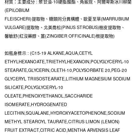
材質：主要成分 : 聚甘油-10硬脂酸酯、角鯊烷、阿爾卑斯冰川柳蘭
(EPILOBIUM
FLEISCHERI)提取物、糖類同分異構體、歐夏至草(MARRUBIUM
VULGARE)提取物、北美喬松(PINUS STROBUS)樹皮提取物、
馨敏舒(紅沒藥醇、薑(ZINGIBER OFFICINALE)根提取物)
如瓶身標示 : (C15-19 ALKANE,AQUA,CETYL
ETHYLHEXANOATE,TRIETHYLHEXANOIN,POLYGLYCERYL-10
STEARATE,GLYCERIN,OLETH-10,POLYSORBATE 20,PEG-20
GLYCERYL TRIISOSTEARATE,LITHIUM MAGNESIUM SODIUM
SILICATE,POLYGLYCERYL-10
OLEATE,PHENOXYETHANOL,SACCHARIDE
ISOMERATE,HYDROGENATED
LECITHIN,SQUALANE,HYDROXYACETOPHENONE,SODIUM
METHYL STEAROYL TAURATE,CITRUS LIMON (LEMON)
FRUIT EXTRACT,CITRIC ACID,MENTHA ARVENSIS LEAF