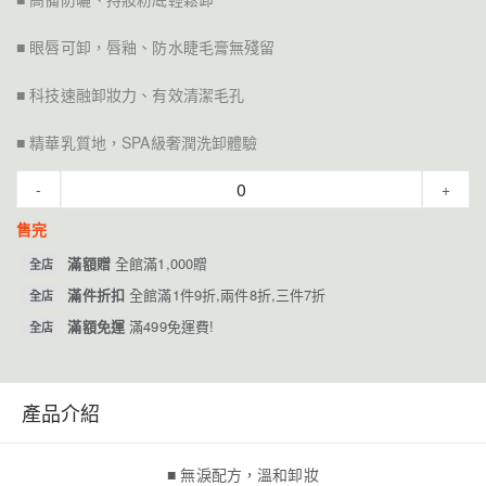
■ 眼唇可卸，唇釉、防水睫毛膏無殘留
■ 科技速融卸妝力、有效清潔毛孔
■ 精華乳質地，SPA級奢潤洗卸體驗
-
+
售完
滿額贈
全館滿1,000贈
全店
滿件折扣
全館滿1件9折,兩件8折,三件7折
全店
滿額免運
滿499免運費!
全店
產品介紹
■ 無淚配方，溫和卸妝