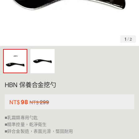
1
/
2
HBN 保養合金挖勺
98
NT$
299
NT$
■乳霜類專用勺匙
■精準控量，乾淨衛生
■鋅合金製造，表面光滑，堅固耐用