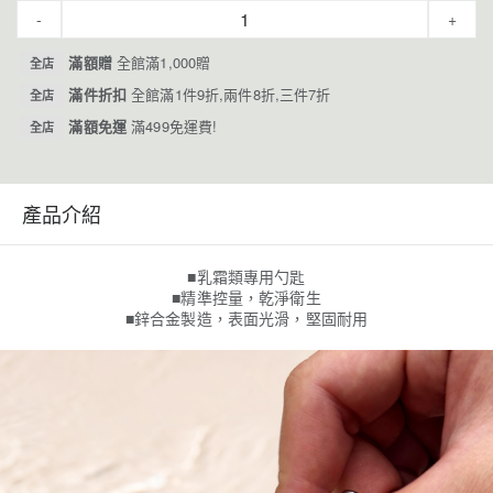
-
+
滿額贈
全館滿1,000贈
全店
滿件折扣
全館滿1件9折,兩件8折,三件7折
全店
滿額免運
滿499免運費!
全店
產品介紹
■乳霜類專用勺匙
■精準控量，乾淨衛生
■鋅合金製造，表面光滑，堅固耐用