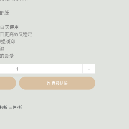
和舒緩
可白天使用
果苷更高效又穩定
擊退斑印
保濕
膚的最愛
+
直接結帳
件8折,三件7折