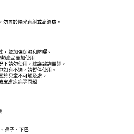
，勿置於陽光直射或高溫處。
受性，並加強保濕和防曬。
等酸類產品疊加使用
情況下請勿使用，建議諮詢醫師。
程中如有不適，請暫停使用。
放置於兒童不可觸及處。
療皮膚疾病等問題
膚
部、鼻子、下巴