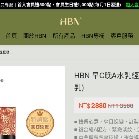
員專屬 |
首入會員禮500點，會員生日禮1,000點(每月1日發送)
加入會
首頁
關於HBN
所有產品
HBN專欄
客戶服務
+雙A乳)
HBN 早C晚A水乳
乳)
2880
NT$
3560
NT$
■ 禮傳心意，奪目蛻變，訂
■ 複合維A配方，緊緻淡紋、
■ 黃金微粒包裹技術，視黃