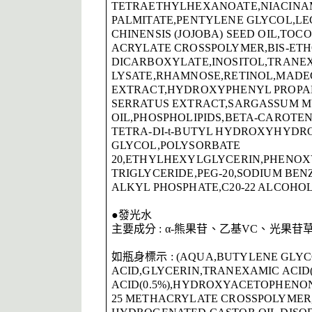
TETRAETHYLHEXANOATE,NIACINAM
PALMITATE,PENTYLENE GLYCOL,L
CHINENSIS (JOJOBA) SEED OIL,TO
ACRYLATE CROSSPOLYMER,BIS-ETH
DICARBOXYLATE,INOSITOL,TRANEXA
LYSATE,RHAMNOSE,RETINOL,MADE
EXTRACT,HYDROXYPHENYL PROPAM
SERRATUS EXTRACT,SARGASSUM M
OIL,PHOSPHOLIPIDS,BETA-CAROTEN
TETRA-DI-t-BUTYL HYDROXYHYDR
GLYCOL,POLYSORBATE
20,ETHYLHEXYLGLYCERIN,PHENOXY
TRIGLYCERIDE,PEG-20,SODIUM BEN
ALKYL PHOSPHATE,C20-22 ALCOHOL
●發光水
主要成分 : α-熊果苷、乙基VC、光
如瓶身標示 : (AQUA,BUTYLENE GLYC
ACID,GLYCERIN,TRANEXAMIC ACID(
ACID(0.5%),HYDROXYACETOPHEN
25 METHACRYLATE CROSSPOLYMER