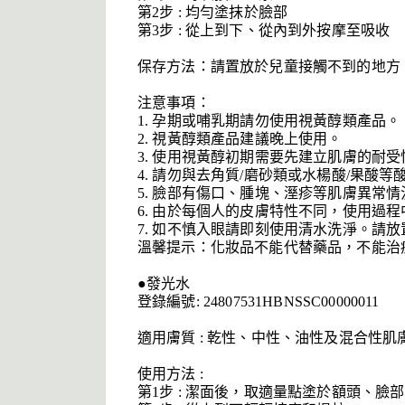
第2步 : 均勻塗抹於臉部
第3步 : 從上到下、從內到外按摩至吸收
保存方法：請置放於兒童接觸不到的地方
注意事項：
1. 孕期或哺乳期請勿使用視黃醇類產品。
2. 視黃醇類產品建議晚上使用。
3. 使用視黃醇初期需要先建立肌膚的耐
4. 請勿與去角質/磨砂類或水楊酸/果酸
5. 臉部有傷口、腫塊、溼疹等肌膚異常
6. 由於每個人的皮膚特性不同，使用過
7. 如不慎入眼請即刻使用清水洗淨。請
溫馨提示：化妝品不能代替藥品，不能治
●發光水
登錄編號: 24807531HBNSSC00000011
適用膚質 : 乾性、中性、油性及混合性肌
使用方法 :
第1步 : 潔面後，取適量點塗於額頭、臉