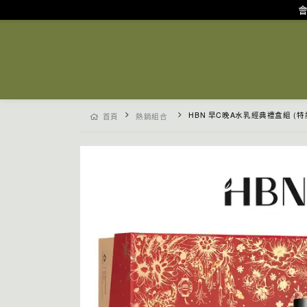
會
HBN 早C晚A水乳經典禮盒組 (特證版發光水
首頁
熱銷組合