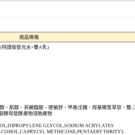
商品規格
(特證版發光水+雙A乳)
、植醇、肌醇、菸鹼醯胺、德敏舒、甲基戊糖、羥基積雪草苷、雙-
二裂酵母發酵產物溶胞產物
L,DIPROPYLENE GLYCOL,SODIUM ACRYLATES
LCOHOL,CAPRYLYL METHICONE,PENTAERYTHRITYL