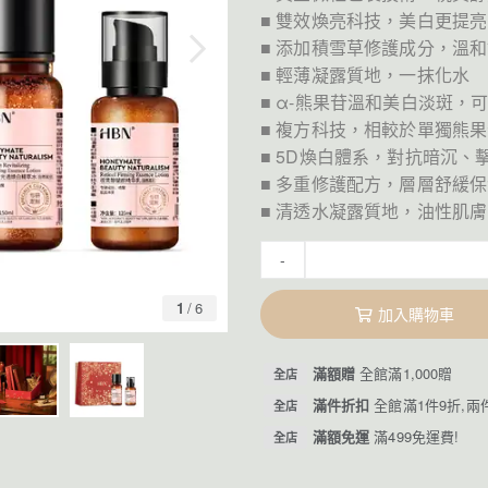
■ 雙效煥亮科技，美白更提亮
■ 添加積雪草修護成分，溫
■ 輕薄凝露質地，一抹化水
■ α-熊果苷溫和美白淡斑，
■ 複方科技，相較於單獨熊
■ 5D煥白體系，對抗暗沉、
■ 多重修護配方，層層舒緩
■ 清透水凝露質地，油性肌
-
1
/
6
加入購物車
滿額贈
全館滿1,000贈
全店
滿件折扣
全館滿1件9折,兩
全店
滿額免運
滿499免運費!
全店