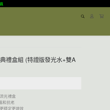
員
經典禮盒組 (特證版發光水+雙A
製流光禮盒
溫和抗老
醇更穩定更增效