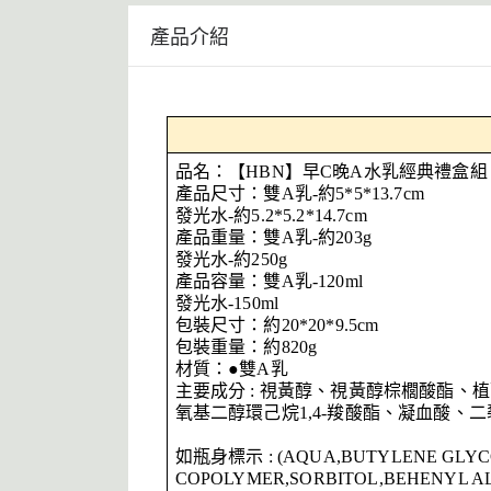
產品介紹
品名：【HBN】早C晚A水乳經典禮盒組 
產品尺寸：雙A乳-約5*5*13.7cm
發光水-約5.2*5.2*14.7cm
產品重量：雙A乳-約203g
發光水-約250g
產品容量：雙A乳-120ml
發光水-150ml
包裝尺寸：約20*20*9.5cm
包裝重量：約820g
材質：●雙A乳
主要成分 : 視黃醇、視黃醇棕櫚酸酯
氧基二醇環己烷1,4-羧酸酯、凝血酸、
如瓶身標示 : (AQUA,BUTYLENE GLYCO
COPOLYMER,SORBITOL,BEHENYL A