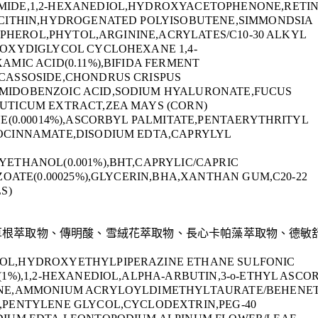
IDE,1,2-HEXANEDIOL,HYDROXYACETOPHENONE,RETI
ECITHIN,HYDROGENATED POLYISOBUTENE,SIMMONDSIA
COPHEROL,PHYTOL,ARGININE,ACRYLATES/C10-30 ALKYL
OXYDIGLYCOL CYCLOHEXANE 1,4-
MIC ACID(0.11%),BIFIDA FERMENT
CASSOSIDE,CHONDRUS CRISPUS
IDOBENZOIC ACID,SODIUM HYALURONATE,FUCUS
UTICUM EXTRACT,ZEA MAYS (CORN)
E(0.00014%),ASCORBYL PALMITATE,PENTAERYTHRITYL
OCINNAMATE,DISODIUM EDTA,CAPRYLYL
ETHANOL(0.001%),BHT,CAPRYLIC/CAPRIC
ZOATE(0.00025%),GLYCERIN,BHA,XANTHAN GUM,C20-22
S)
果苷草根萃取物、傳明酸、雪絨花萃取物、長心卡帕藻萃取物、德敏
OL,HYDROXYETHYLPIPERAZINE ETHANE SULFONIC
1%),1,2-HEXANEDIOL,ALPHA-ARBUTIN,3-o-ETHYL ASCO
ONE,AMMONIUM ACRYLOYLDIMETHYLTAURATE/BEHENET
,PENTYLENE GLYCOL,CYCLODEXTRIN,PEG-40