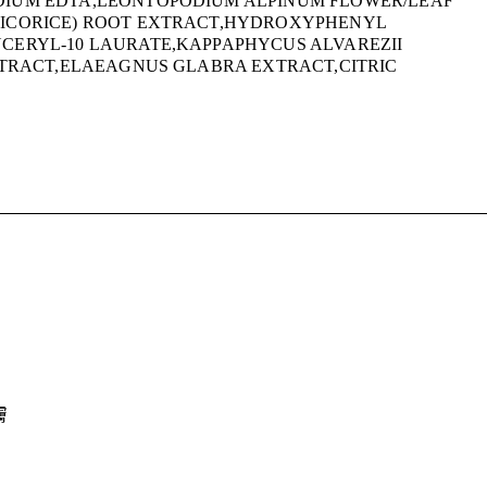
DIUM EDTA,LEONTOPODIUM ALPINUM FLOWER/LEAF
LICORICE) ROOT EXTRACT,HYDROXYPHENYL
CERYL-10 LAURATE,KAPPAPHYCUS ALVAREZII
EXTRACT,ELAEAGNUS GLABRA EXTRACT,CITRIC
膚