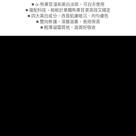
■ α-熊果苷溫和美白淡斑，可白天使用
■ 復配科技，相較於單獨熊果苷更高效又穩定
■ 四大美白成分，改善肌膚暗沉、均勻膚色
■ 雙向修護，深層滋養、長效保濕
■ 輕薄凝霜質地，滋潤好吸收