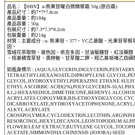
品名：【HBN】α-熊果苷曜白微精華霜 50g (原白霜)
產品尺寸：約7*7*7.8cm
產品重量：約184g
產品容量：50g
包裝尺寸：約7.3*7.3*8.2cm
包裝重量：約214g
材質：主要成分 : α- 熊果苷、377、VC乙基醚、光果苷草
因、
雪絨花萃取物、玻色因、依克多因、甘油葡糖苷、紅沒藥醇
、羥基積雪草苷、奧婷敏、甘草酸二鉀、羥乙基哌嗪乙烷磺
如瓶身標示 : (AQUA,GLYCERIN,DIGLYCERIN,PENTAERY
TETRAETHYLHEXANOATE,DIPROPYLENE GLYCOL,PE
GLYCOL,HYDROXYETHYLPIPERAZINE ETHANE SULFON
ETHYL ASCORBIC ACID(2%),POLYGLYCERIN-10,ALPHA
8,1,2-HEXANEDIOL,DIMETHICONE,BEHENYL ALCOHO
ACRYLATES COPOLYMER,BIS-ETHOXYDIGLYCOL CYC
DICARBOXYLATE,HYDROXYACETOPHENONE,ACRYLAT
ALKYL ACRYLATE
CROSSPOLYMER,CYCLODEXTRIN,LECITHIN,ARGININ
RESORCINOL,HEXYLDECANOL,LEONTOPODIUM ALP
FLOWER/LEAF EXTRACT,BUTYLENE GLYCOL,TOCOP
ACETATE,SIMMONDSIA CHINENSIS (JOJOBA) SEED