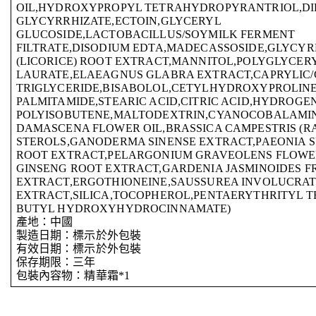
OIL,HYDROXYPROPYL TETRAHYDROPYRANTRIOL,DI
GLYCYRRHIZATE,ECTOIN,GLYCERYL
GLUCOSIDE,LACTOBACILLUS/SOYMILK FERMENT
FILTRATE,DISODIUM EDTA,MADECASSOSIDE,GLYCY
(LICORICE) ROOT EXTRACT,MANNITOL,POLYGLYCERY
LAURATE,ELAEAGNUS GLABRA EXTRACT,CAPRYLIC/
TRIGLYCERIDE,BISABOLOL,CETYLHYDROXYPROLIN
PALMITAMIDE,STEARIC ACID,CITRIC ACID,HYDROGE
POLYISOBUTENE,MALTODEXTRIN,CYANOCOBALAMI
DAMASCENA FLOWER OIL,BRASSICA CAMPESTRIS (R
STEROLS,GANODERMA SINENSE EXTRACT,PAEONIA 
ROOT EXTRACT,PELARGONIUM GRAVEOLENS FLOWE
GINSENG ROOT EXTRACT,GARDENIA JASMINOIDES F
EXTRACT,ERGOTHIONEINE,SAUSSUREA INVOLUCRA
EXTRACT,SILICA,TOCOPHEROL,PENTAERYTHRITYL TE
BUTYL HYDROXYHYDROCINNAMATE)
產地：中國
製造日期：標示於外包裝
有效日期：標示於外包裝
保存期限：三年
包裝內容物：精華霜*1