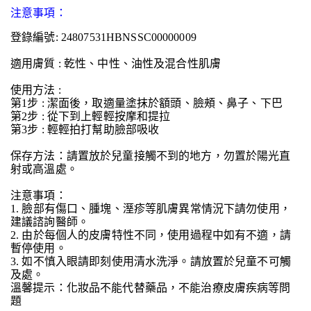
注意事項：
登錄編號: 24807531HBNSSC00000009
適用膚質 : 乾性、中性、油性及混合性肌膚
使用方法 :
第1步 : 潔面後，取適量塗抹於額頭、臉頰、鼻子、下巴
第2步 : 從下到上輕輕按摩和提拉
第3步 : 輕輕拍打幫助臉部吸收
保存方法：請置放於兒童接觸不到的地方，勿置於陽光直
射或高溫處。
注意事項：
1. 臉部有傷口、腫塊、溼疹等肌膚異常情況下請勿使用，
建議諮詢醫師。
2. 由於每個人的皮膚特性不同，使用過程中如有不適，請
暫停使用。
3. 如不慎入眼請即刻使用清水洗淨。請放置於兒童不可觸
及處。 
溫馨提示：化妝品不能代替藥品，不能治療皮膚疾病等問
題 