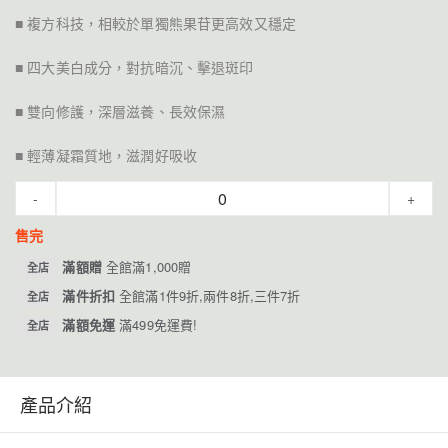
■ 複方科技，相較於單獨熊果苷更高效又穩定
■ 四大美白成分，對抗暗沉、擊退斑印
■ 雙向修護，深層滋養、長效保濕
■ 輕薄凝霜質地，滋潤好吸收
-
+
售完
滿額贈
全館滿1,000贈
全店
滿件折扣
全館滿1件9折,兩件8折,三件7折
全店
滿額免運
滿499免運費!
全店
產品介紹