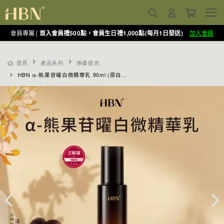
會員專屬 |
首入會員禮500點，會員生日禮1,000點(每月1日發送)
加入會員
首頁
產品系列
煥膚提亮
HBN α-熊果苷曜白微精華乳 90ml (原白乳)