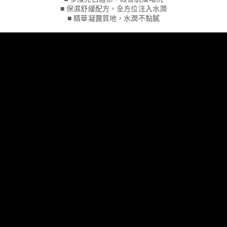
■ 保濕舒緩配方，全方位注入水潤
■ 精華凝露質地，水潤不黏膩