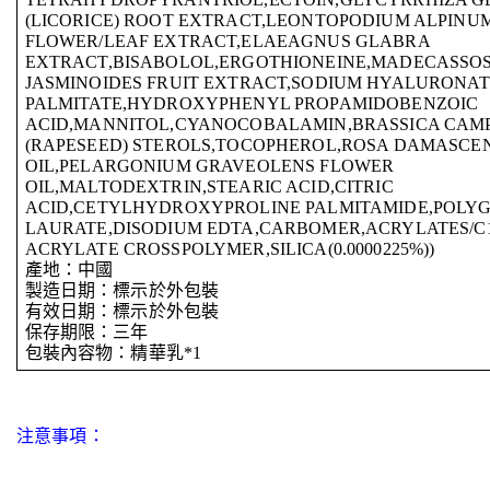
(LICORICE) ROOT EXTRACT,LEONTOPODIUM ALPINU
FLOWER/LEAF EXTRACT,ELAEAGNUS GLABRA
EXTRACT,BISABOLOL,ERGOTHIONEINE,MADECASSOS
JASMINOIDES FRUIT EXTRACT,SODIUM HYALURONA
PALMITATE,HYDROXYPHENYL PROPAMIDOBENZOIC
ACID,MANNITOL,CYANOCOBALAMIN,BRASSICA CAMP
(RAPESEED) STEROLS,TOCOPHEROL,ROSA DAMASCE
OIL,PELARGONIUM GRAVEOLENS FLOWER
OIL,MALTODEXTRIN,STEARIC ACID,CITRIC
ACID,CETYLHYDROXYPROLINE PALMITAMIDE,POLYG
LAURATE,DISODIUM EDTA,CARBOMER,ACRYLATES/C1
ACRYLATE CROSSPOLYMER,SILICA(0.0000225%))
產地：中國
製造日期：標示於外包裝
有效日期：標示於外包裝
保存期限：三年
包裝內容物：精華乳*1
注意事項：