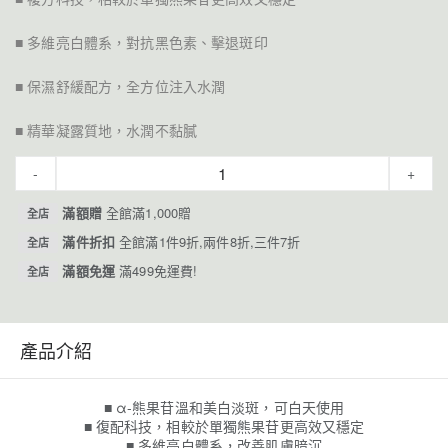
■ 多維亮白體系，對抗黑色素、擊退斑印
■ 保濕舒緩配方，全方位注入水潤
■ 精華凝露質地，水潤不黏膩
-
+
滿額贈
全館滿1,000贈
全店
滿件折扣
全館滿1件9折,兩件8折,三件7折
全店
滿額免運
滿499免運費!
全店
產品介紹
■ α-熊果苷溫和美白淡斑，可白天使用
■ 復配科技，相較於單獨熊果苷更高效又穩定
■ 多維亮白體系，改善肌膚暗沉