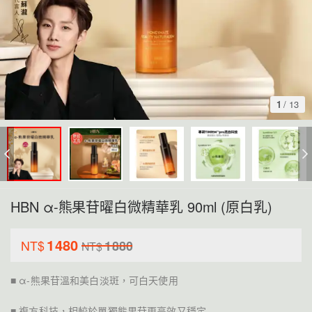
1
/
13
HBN α-熊果苷曜白微精華乳 90ml (原白乳)
1480
NT$
1880
NT$
■ α-熊果苷溫和美白淡斑，可白天使用
■ 複方科技，相較於單獨熊果苷更高效又穩定