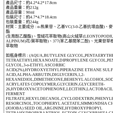
產品尺寸：約4.2*4.2*17.8cm
產品重量：約212g
產品容量：90ml
包裝尺寸：約4.7*4.7*18.4cm
包裝重量：約244g
材質：主要成分 : α-熊果苷、乙基VC(3-0-乙基抗壞血酸)
酯
(生育酚乙酸酯)、雪絨花萃取物(高山火絨草(LEONTOPODI
ALPINUM)花/葉萃取物)、377(苯乙基間苯二酚)、光果苷草
萃取物
如瓶身標示 : (AQUA,BUTYLENE GLYCOL,PENTAERYTH
TETRAETHYLHEXANOATE,DIPROPYLENE GLYCOL,PE
GLYCOL,3-o-ETHYL ASCORBIC
ACID(2%),HYDROXYETHYLPIPERAZINE ETHANE SUL
ACID,ALPHA-ARBUTIN,DIGLYCERIN,1,2-
HEXANEDIOL,DIMETHICONE,BEHENYL ALCOHOL,SO
ACRYLATES COPOLYMER,GLYCERIN,GLYCERETH-
26,HYDROXYACETOPHENONE,LECITHIN,LACTOBACIL
FERMENT
FILTRATE,HEXYLDECANOL,CYCLODEXTRIN,PHENYL
RESORCINOL,TOCOPHERYL ACETATE,SIMMONDSIA CH
(JOJOBA) SEED OIL,ARGININE,HYDROXYPROPYL
TETRAHYDROPYRANTRIOL,ECTOIN,GLYCYRRHIZA G