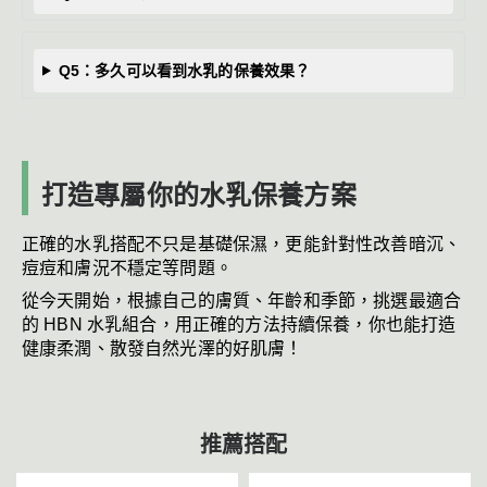
Q5：多久可以看到水乳的保養效果？
打造專屬你的水乳保養方案
正確的水乳搭配不只是基礎保濕，更能針對性改善暗沉、
痘痘和膚況不穩定等問題。
從今天開始，根據自己的膚質、年齡和季節，挑選最適合
的 HBN 水乳組合，用正確的方法持續保養，你也能打造
健康柔潤、散發自然光澤的好肌膚！
推薦搭配