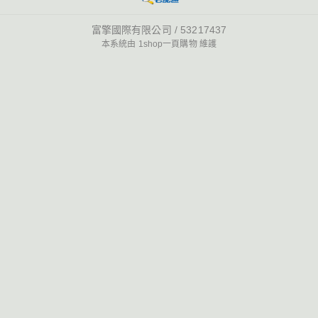
富擎國際有限公司 / 53217437
本系統由
1shop一頁購物
維護