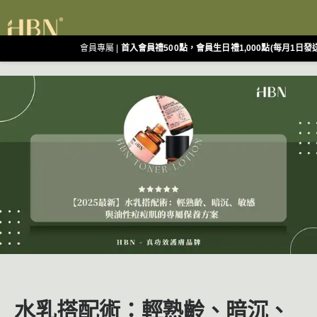
會員專屬 |
首入會員禮500點，會員生日禮1,000點(每月1日發送
水乳搭配術：輕熟齡、暗沉、