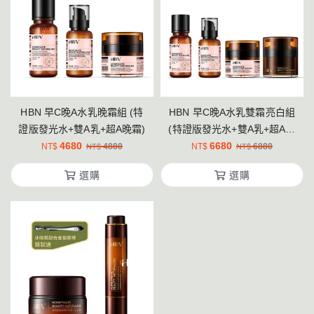
HBN 早C晚A水乳晚霜組 (特
HBN 早C晚A水乳雙霜亮白組
證版發光水+雙A乳+超A晚霜)
(特證版發光水+雙A乳+超A晚
4680
霜+原白霜)
6680
NT$
4880
NT$
6880
NT$
NT$
選購
選購