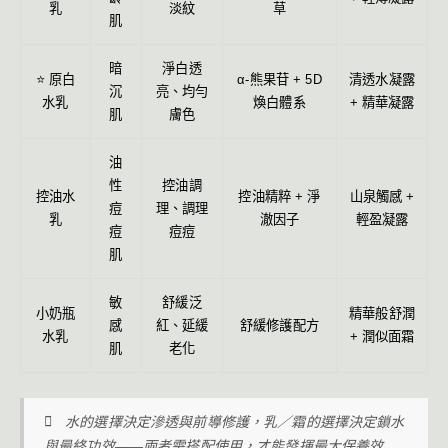
乳
淡紋
草
肌
暗
淨白透
⭐ 原白
α-熊果苷 + 5D
清透水凝露
沉
亮、均勻
水乳
煥白體系
+ 精華凝露
肌
膚色
油
性
控油調
控油水
控油精粹 + 淨
山泉觸感 +
痘
理、調理
乳
澈因子
輕盈凝露
痘
痘痘
肌
敏
舒緩泛
小奶瓶
精華般舒潤
感
紅、延緩
舒緩修護配方
水乳
+ 潤似面霜
肌
老化
水的選擇決定滲透與前導修護，乳／霜的選擇決定鎖水
與最終功效——兩者需搭配使用，才能發揮最大保養效