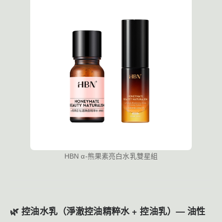
HBN α-熊果素亮白水乳雙星組
🌿 控油水乳（淨澈控油精粹水 + 控油乳）— 油性