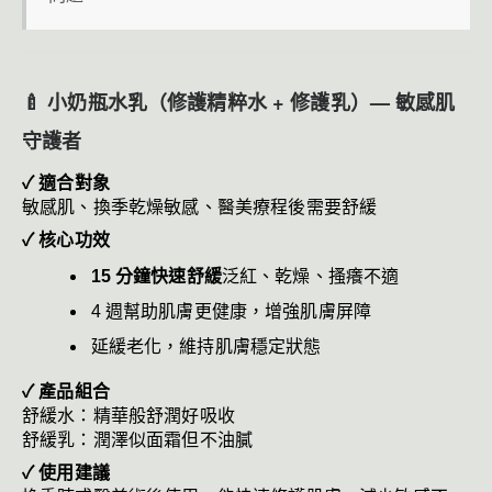
🍼 小奶瓶水乳（修護精粹水 + 修護乳）— 敏感肌
守護者
✓ 適合對象
敏感肌、換季乾燥敏感、醫美療程後需要舒緩
✓ 核心功效
15 分鐘快速舒緩
泛紅、乾燥、搔癢不適
4 週幫助肌膚更健康，增強肌膚屏障
延緩老化，維持肌膚穩定狀態
✓ 產品組合
舒緩水：精華般舒潤好吸收
舒緩乳：潤澤似面霜但不油膩
✓ 使用建議