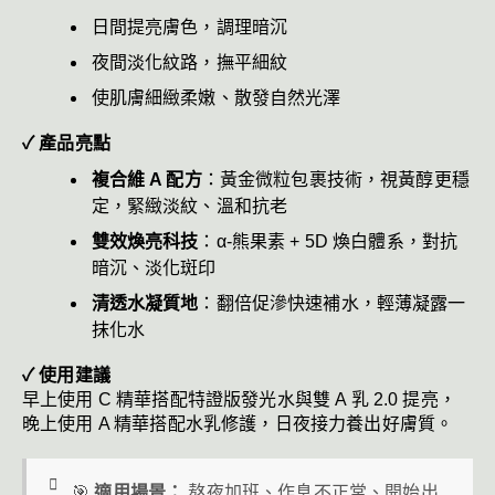
日間提亮膚色，調理暗沉
夜間淡化紋路，撫平細紋
使肌膚細緻柔嫩、散發自然光澤
✓ 產品亮點
複合維 A 配方
：黃金微粒包裹技術，視黃醇更穩
定，緊緻淡紋、溫和抗老
雙效煥亮科技
：α-熊果素 + 5D 煥白體系，對抗
暗沉、淡化斑印
清透水凝質地
：翻倍促滲快速補水，輕薄凝露一
抹化水
✓ 使用建議
早上使用 C 精華搭配特證版發光水與雙 A 乳 2.0 提亮，
晚上使用 A 精華搭配水乳修護，日夜接力養出好膚質。
🎯
適用場景：
熬夜加班、作息不正常、開始出