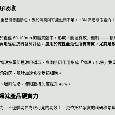
好吸收
重易引發脂肪粒，過於清爽則可能滋潤不足。HBN 高階版眼霜的
直徑 50-100nm 的脂質體中，形成「觸溫釋放」機制 —— 
質地經皮膚科醫師評估，
適用於乾性至油性所有膚質，尤其是
物理按壓促進淋巴循環，與咖啡因作用形成「物理 + 化學」雙
角硫因、肌肽加速修復受損細胞。
、吸附油脂，使眼妝持久度提升 40%。
鑄就產品硬實力
爭力，不僅體現在肉眼可見的功效上，更依托於紮實的科研積累