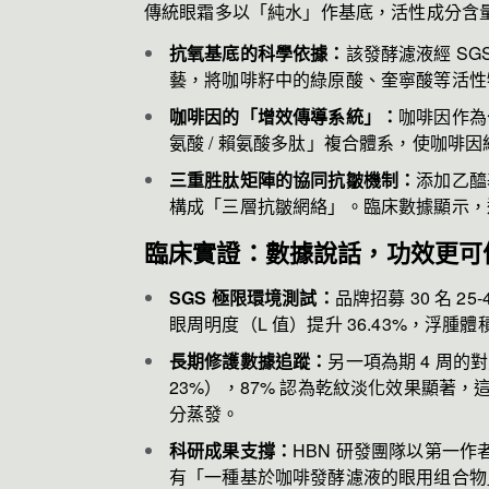
傳統眼霜多以「純水」作基底，活性成分含量
抗氧基底的科學依據：
該發酵濾液經 SG
藝，將咖啡籽中的綠原酸、奎寧酸等活性
咖啡因的「增效傳導系統」：
咖啡因作為
氨酸 / 賴氨酸多肽」複合體系，使咖啡
三重胜肽矩陣的協同抗皺機制：
添加乙醯
構成「三層抗皺網絡」。臨床數據顯示，連續
臨床實證：數據說話，功效更可
SGS 極限環境測試：
品牌招募 30 名 
眼周明度（L 值）提升 36.43%，浮腫
長期修護數據追蹤：
另一項為期 4 周的
23%），87% 認為乾紋淡化效果顯著，
分蒸發。
科研成果支撐：
HBN 研發團隊以第一作者身
有「一種基於咖啡發酵濾液的眼用组合物