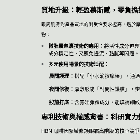
質地升級：輕盈慕斯感，零負擔
眼周肌膚對產品質地的耐受性要求極高，過於厚
物：
微脂囊包裹技術的應用：
將活性成分包裹於
成分穩定性，又避免搓泥、黏膩等問題。
多元使用場景的技術适配：
晨間護理：
搭配「小水滴按摩棒」，通過
夜間修復：
厚敷形成「封閉性護膜」，麥
妝前打底：
含有硅彈體成分，能填補細紋
專利技術與權威背書：科研實力
HBN 咖啡因緊緻修護眼霜高階版的核心競