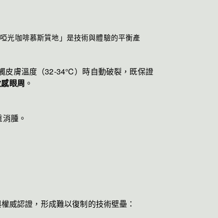
「啞光咖啡慕斯質地」是技術與體驗的平衡產
接觸皮膚溫度（32-34℃）時自動破裂，既保證
敏感眼周
。
重消腫。
與權威認證，形成難以復制的技術壁壘：