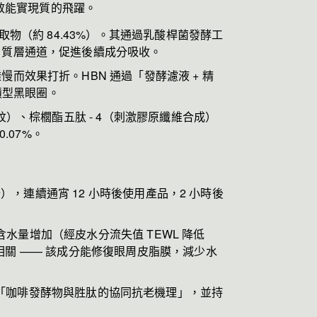
效能實現質的飛躍。
提取物（約 84.43%）。其通過乳酸桿菌發酵工
角質層通道，促進後續成分吸收。
效果打折。HBN 通過「發酵濾液 + 精
積型黑眼圈。
）、棕櫚酯五肽 - 4（刺激膠原纖維合成）
.07%。
 分），連續通宵 12 小時後使用產品，2 小時後
含水量增加（經皮水分流失值 TEWL 降低
切相關 —— 該成分能修復眼周皮脂膜，減少水
表論文，闡述「咖啡發酵物與胜肽的協同抗老機理」，並持