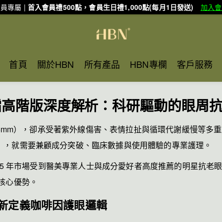
員專屬 |
首入會員禮500點，會員生日禮1,000點(每月1日發送)
加入會
首頁
關於HBN
所有產品
HBN專欄
客戶服務
霜高階版深度解析：科研驅動的眼周抗老
–0.5mm），卻承受著紫外線傷害、表情拉扯與循環代謝緩慢等
」，就需要兼顧成分突破、臨床數據與使用體驗的專業護理。
025 年市場受到醫美專業人士與成分愛好者高度推薦的明星抗老
核心優勢。
新定義咖啡因護眼邏輯