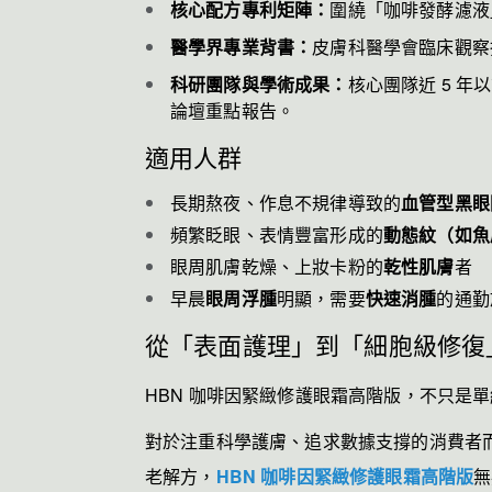
核心配方專利矩陣：
圍繞「咖啡發酵濾液
醫學界專業背書：
皮膚科醫學會臨床觀察
科研團隊與學術成果：
核心團隊近 5 年
論壇重點報告。
適用人群
長期熬夜、作息不規律導致的
血管型黑眼
頻繁眨眼、表情豐富形成的
動態紋（如魚
眼周肌膚乾燥、上妝卡粉的
乾性肌膚
者
早晨
眼周浮腫
明顯，需要
快速消腫
的通勤
從「表面護理」到「細胞級修復
HBN 咖啡因緊緻修護眼霜高階版，不只是
對於注重科學護膚、追求數據支撐的消費者而
老解方，
HBN 咖啡因緊緻修護眼霜高階版
無