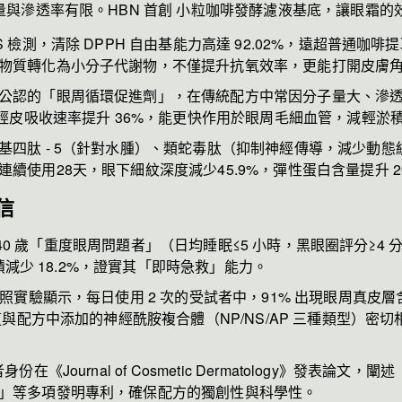
與滲透率有限。HBN 首創 小粒咖啡發酵濾液基
底，讓眼霜的
S 檢測，清除 DPPH 自由基能力高達 92.02%，遠超普通咖啡
物質轉化為小分子代謝物，不僅提升抗氧效率，更能打開皮膚
公認的「眼周循環促進劑」，在傳統配方中常因分子量大、滲透慢而
因經皮吸收速率提升 36%，能更快作用於眼周毛細血管，減輕淤
基四肽 - 5（針對水腫）、類蛇毒肽（抑制神經傳導，減少動態紋
使用28天，眼下細紋深度減少45.9%，彈性蛋白含量提升 20
信
25-40 歲「重度眼周問題者」（日均睡眠≤5 小時，黑眼圈評分≥4
體積減少 18.2%，證實其「即時急救」能力。
對照實驗顯示，每日使用 2 次的受試者中，91% 出現眼周真皮層
這與配方中添加的神經酰胺複合體（NP/NS/AP 三種類型）密
份在《Journal of Cosmetic Dermatology》發
」等多項發明專利，確保配方的獨創性與科學性。