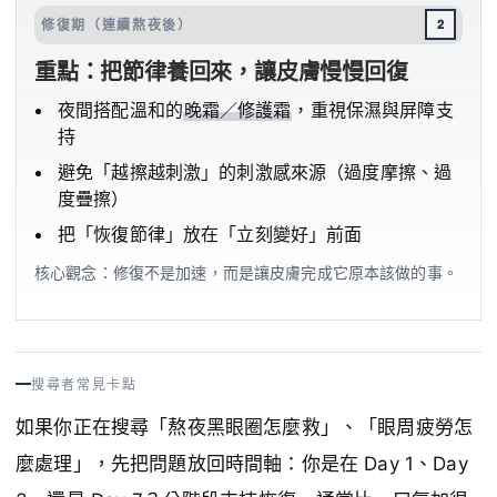
修復期（連續熬夜後）
2
重點：把節律養回來，讓皮膚慢慢回復
夜間搭配溫和的
晚霜／修護霜
，重視保濕與屏障支
持
避免「越擦越刺激」的刺激感來源（過度摩擦、過
度疊擦）
把「恢復節律」放在「立刻變好」前面
核心觀念：修復不是加速，而是讓皮膚完成它原本該做的事。
搜尋者常見卡點
如果你正在搜尋「熬夜黑眼圈怎麼救」、「眼周疲勞怎
麼處理」，先把問題放回時間軸：你是在 Day 1、Day