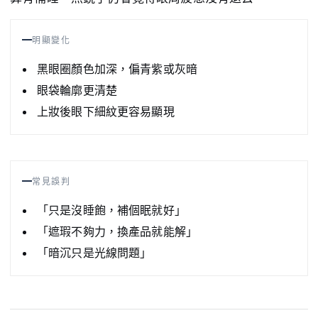
明顯變化
黑眼圈顏色加深，偏青紫或灰暗
眼袋輪廓更清楚
上妝後眼下細紋更容易顯現
常見誤判
「只是沒睡飽，補個眠就好」
「遮瑕不夠力，換產品就能解」
「暗沉只是光線問題」