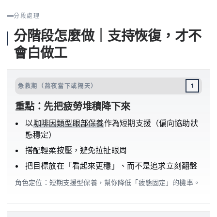
分段處理
分階段怎麼做｜支持恢復，才不
會白做工
急救期（熬夜當下或隔天）
1
重點：先把疲勞堆積降下來
以
咖啡因類型眼部保養
作為短期支援（偏向協助狀
態穩定）
搭配輕柔按壓，避免拉扯眼周
把目標放在「看起來更穩」、而不是追求立刻翻盤
角色定位：短期支援型保養，幫你降低「疲態固定」的機率。