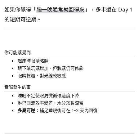
如果你覺得「
睡一晚通常就回得來
」，多半還在 Day 1
的短期可逆期。
你可能感覺到
起床時眼睛略腫
眼下暗沉感增加，但妝感仍可修飾
眼睛乾澀、對光線較敏感
實際發生的事
睡眠不足使眼周微循環速度下降
淋巴回流效率變差，水分短暫滯留
多屬可逆
：補足睡眠後可在 1–2 天內回復