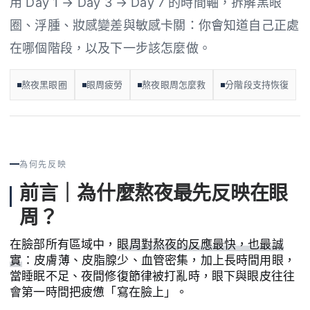
用 Day 1 → Day 3 → Day 7 的時間軸，拆解黑眼
圈、浮腫、妝感變差與敏感卡關：你會知道自己正處
在哪個階段，以及下一步該怎麼做。
熬夜黑眼圈
眼周疲勞
熬夜眼周怎麼救
分階段支持恢復
為何先反映
前言｜為什麼熬夜最先反映在眼
周？
在臉部所有區域中，
眼周對熬夜的反應最快，也最誠
實
：皮膚薄、皮脂腺少、血管密集，加上長時間用眼，
當睡眠不足、夜間修復節律被打亂時，眼下與眼皮往往
會第一時間把疲憊「寫在臉上」。