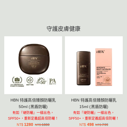
性測試，塗後不泛油、不堵塞毛孔，油性/混油皮
黑盾防曬乳打底，跑中用防曬棒補臉、噴霧補身
跑者用起來很清爽；唯一要注意的是，乾性肌跑
體，強化長跑防曬效果。
後需搭配保濕霜，加強滋潤效果，更適合長跑後
的肌膚狀態。
守護皮膚健康
HBN 特護高倍臻顏防曬乳
HBN 特護高倍臻顏防曬乳
50ml (黑盾防曬)
15ml (黑盾防曬)
有如『硬防曬』一樣出色，
有如『硬防曬』一樣出色，
SPF50+，重新定義超高倍防曬！
SPF50+，重新定義超高倍防曬！
1280
498
NT$
1880
NT$
799
NT$
NT$