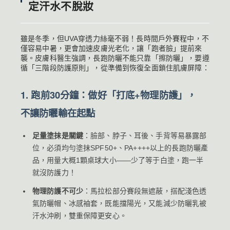
定汗水不脫妝
雖是冬季，但UVA穿透力絲毫不弱！長時間戶外賽程中，不
僅容易中暑，更會加速皮膚光老化，讓「跑者臉」提前來
襲。皮膚科醫生強調，長跑防曬不能只靠「擦防曬」，要遵
循「三階段防護原則」，從準備到恢復全面鎖住肌膚屏障：
1. 跑前30分鐘：做好「打底+物理防護」，
不讓防曬輸在起點
足量塗抹是關鍵
：臉部、脖子、耳後、手背等易暴露部
位，必須均勻塗抹SPF50+、PA++++以上的長跑防曬產
品，用量大概1顆桌球大小——少了等于白塗，跑一半
就沒防護力！
物理防護不可少
：馬拉松部分賽段無遮蔽，搭配淺色透
氣防曬帽、冰感袖套，既能擋陽光，又能減少防曬乳被
汗水沖刷，雙重保障更安心。