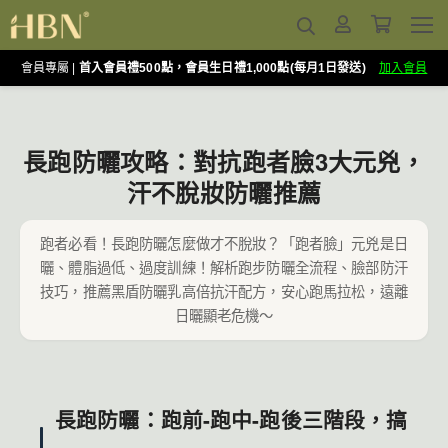
會員專屬 |
首入會員禮500點，會員生日禮1,000點(每月1日發送)
加入會員
長跑防曬攻略：對抗跑者臉3大元兇，
汗不脫妝防曬推薦
跑者必看！長跑防曬怎麼做才不脫妝？「跑者臉」元兇是日
曬、體脂過低、過度訓練！解析跑步防曬全流程、臉部防汗
技巧，推薦黑盾防曬乳高倍抗汗配方，安心跑馬拉松，遠離
日曬顯老危機～
長跑防曬：跑前-跑中-跑後三階段，搞