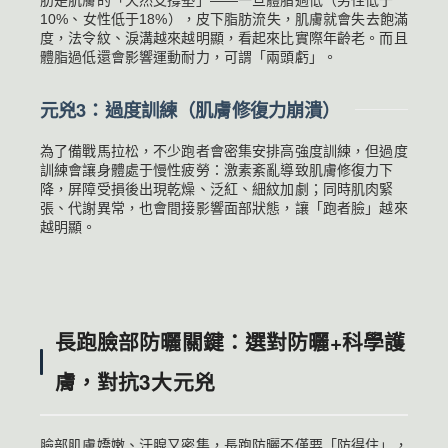
10%、女性低于18%），皮下脂肪流失，肌膚就會失去飽滿
度，法令紋、淚溝越來越明顯，看起來比實際年齡老。而且
體脂過低還會影響運動耐力，可謂「兩頭虧」。
元兇3：過度訓練（肌膚修復力崩潰）
為了備戰馬拉松，不少跑者會密集安排高強度訓練，但過度
訓練會讓身體處于慢性疲勞：激素紊亂導致肌膚修復力下
降，屏障受損後出現乾燥、泛紅、細紋加劇；同時肌肉緊
張、代謝異常，也會間接影響面部狀態，讓「跑者臉」越來
越明顯。
長跑臉部防曬關鍵：選對防曬+科學護
膚，對抗3大元兇
臉部肌膚嬌嫩、汗腺又密集，長跑防曬不僅要「防得住」，