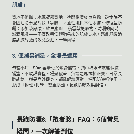
肌膚」
質地不黏膩：水感凝露質地，塗開後清爽無負擔，跑步時不
會因油脂分泌導致「糊臉」，油性肌也不怕悶痘。修復型防
曬：添加玻尿酸、維生素B5、積雪草提取物，防曬的同時
滋潤肌膚——不僅改善低體脂帶來的肌膚缺水，還能舒緩過
度訓練導致的敏感泛紅，一舉兩得。
3. 便攜易補塗，全場景適用
包裝小巧：50ml容量便於隨身攜帶，跑中補水時就能快速
補塗，不耽誤賽程。場景覆蓋：無論是馬拉松正賽、日常長
跑訓練，還是戶外健身，都能輕鬆應對；搭配防曬帽使用，
形成「物理+化學」雙重防護，長跑防曬效果翻倍。
長跑防曬&「跑者臉」FAQ：5個常見
疑問，一次解答到位