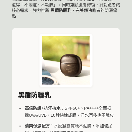
還得「不悶痘、不糊臉」，同時兼顧肌膚修復。針對跑者的
核心需求，強力推薦
黑盾防曬乳
，完美解決跑者的防曬痛
點：
黑盾防曬乳
高倍防護+抗汗抗水
：SPF50+、PA++++全面抵
擋UVA/UVB，10秒快速成膜，汗水再多也不脫妝
清爽保濕配方
：水感凝露質地不黏膩，添加玻尿