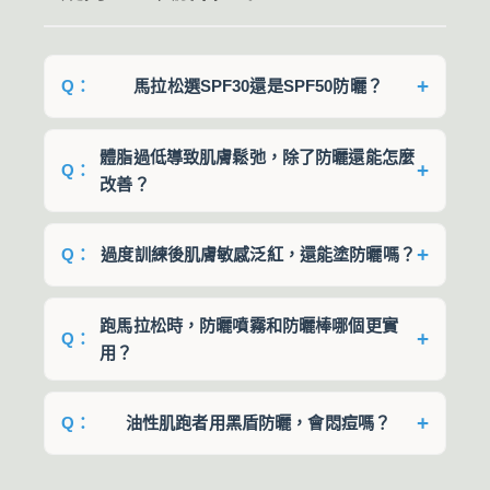
馬拉松選SPF30還是SPF50防曬？
選SPF50+！SPF30只能阻擋97% UVB，適
體脂過低導致肌膚鬆弛，除了防曬還能怎麼
合1-2小時短跑；SPF50阻擋率達98%，理論防護
改善？
時長7.5小時，能覆蓋馬拉松全程，減少補塗次
數，避免漏補帶來的防護漏洞。
① 調整體脂率：保持男性10%-15%、女性
18%-23%的健康範圍，適當吃牛油果、堅果等健
過度訓練後肌膚敏感泛紅，還能塗防曬嗎？
康脂肪；② 補充營養：多攝入雞蛋、魚肉等優質
當然可以！但要選溫和配方——黑盾防曬不
蛋白，為肌膚提供修復原料；③ 護膚加強抗老：
跑馬拉松時，防曬噴霧和防曬棒哪個更實
含酒精、香精，還添加積雪草提取物，能舒緩敏
搭配含膠原蛋白、胜肽的護膚品，與黑盾防曬搭
用？
感；建議訓練期間適當減少戶外高強度訓練，跑
配，內外兼修對抗鬆弛。
後用冷敷緩解泛紅，再塗溫和保濕產品修復屏
搭配使用最香！防曬棒質地濃密，適合臉
障。
部、頸部等重點部位精確補塗，不易浪費；防曬
油性肌跑者用黑盾防曬，會悶痘嗎？
噴霧便攜，適合手臂、腿部等大面積快速補強，
不會！這款是無油配方，還通過了肌膚刺激
但要注意均勻噴灑（別只噴不抹）。建議跑前用