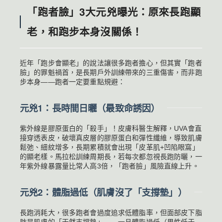
「跑者臉」3大元兇曝光：原來長跑顯
老，和跑步本身沒關係！
近年「跑步會顯老」的說法讓很多跑者擔心，但其實「跑者
臉」的罪魁禍首，是長期戶外訓練帶來的三重傷害，而非跑
步本身——跑者一定要重點規避：
元兇1：長時間日曬（最致命誘因）
紫外線是膠原蛋白的「殺手」！皮膚科醫生解釋，UVA會直
接穿透表皮，破壞真皮層的膠原蛋白和彈性纖維，導致肌膚
鬆弛、細紋增多，長期累積就會出現「皮革肌+凹陷眼窩」
的顯老樣。馬拉松訓練周期長，若每次都忽視長跑防曬，一
年紫外線暴露量比常人高3倍，「跑者臉」風險直線上升。
元兇2：體脂過低（肌膚沒了「支撐墊」）
長跑消耗大，很多跑者會過度追求低體脂率，但面部皮下脂
肪是肌膚的「天然支撐墊」——一旦體脂過低（男性低于