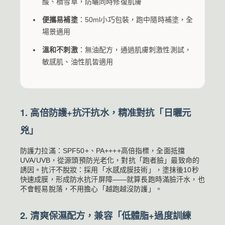
酸、積雪草，防曬同時修復肌膚
便攜易補塗
：50ml小巧包裝，跑中隨時補塗，全
場景適用
溫和不刺激
：無油配方，通過肌膚刺激性測試，
敏感肌、油性肌皆適用
1. 高倍防護+抗汗抗水，精准對抗「日曬元
兇」
防護力拉滿：SPF50+、PA++++高倍指標，全面抵擋
UVA/UVB，從源頭預防光老化，對抗「跑者臉」最致命的
誘因。抗汗不脫妝：採用「水感成膜技術」，塗抹後10秒
快速成膜，形成防水抗汗屏障——就算長跑時滿臉汗水，也
不會輕易脫落，不用擔心「越跑越沒防護」。
2. 清爽保濕配方，兼容「低體脂+過度訓練