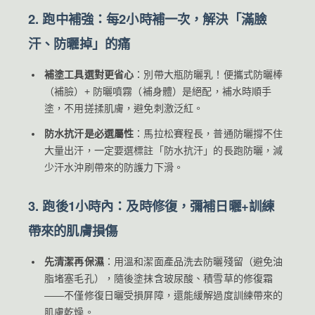
2. 跑中補強：每2小時補一次，解決「滿臉
汗、防曬掉」的痛
補塗工具選對更省心
：別帶大瓶防曬乳！便攜式防曬棒
（補臉）+ 防曬噴霧（補身體）是絕配，補水時順手
塗，不用搓揉肌膚，避免刺激泛紅。
防水抗汗是必選屬性
：馬拉松賽程長，普通防曬撐不住
大量出汗，一定要選標註「防水抗汗」的長跑防曬，減
少汗水沖刷帶來的防護力下滑。
3. 跑後1小時內：及時修復，彌補日曬+訓練
帶來的肌膚損傷
先清潔再保濕
：用溫和潔面產品洗去防曬殘留（避免油
脂堵塞毛孔），隨後塗抹含玻尿酸、積雪草的修復霜
——不僅修復日曬受損屏障，還能緩解過度訓練帶來的
肌膚乾燥。