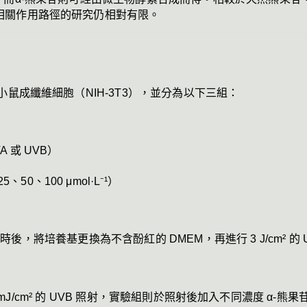
相關作用路徑的研究仍相對有限。
小鼠成纖維細胞（NIH-3T3），並分為以下三組：
 或 UVB）
0、100 μmol·L⁻¹）
0 mJ/cm² 的 UVB 照射，實驗組則於照射後加入不同濃度 α-熊果