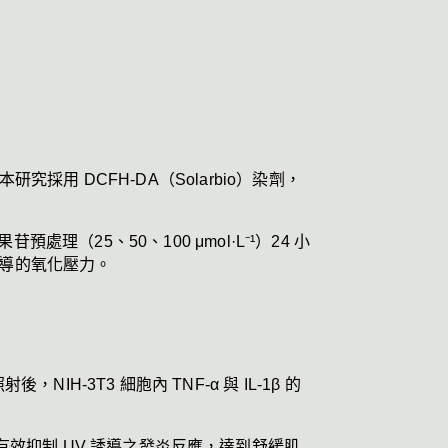
 DCFH-DA（Solarbio）染劑，
（25、50、100 μmol·L⁻¹）24 小
誘導的氧化壓力。
IH-3T3 細胞內 TNF-α 與 IL-1β 的
果苷能有效抑制 UV 誘導之發炎反應，達到舒緩肌