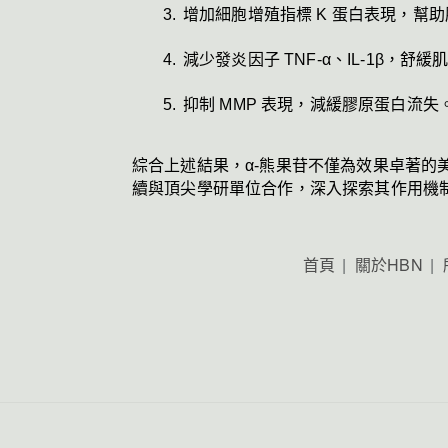
增加細胞增殖指標 K 蛋白表現，幫
減少發炎因子 TNF-α、IL-1β，舒
抑制 MMP 表現，減緩膠原蛋白流失
綜合上述結果，α-熊果苷不僅為效果卓著的
續與頂尖學研單位合作，深入探索其作用機
首頁
關於HBN