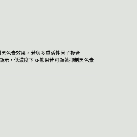
抑制黑色素效果，若與多重活性因子複合
亦顯示，低濃度下 α-熊果苷可顯著抑制黑色素