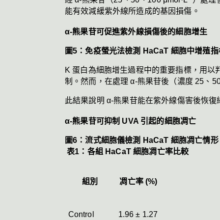
能有效減緩紫外線所造成的基因損傷。
α-熊果苷可促進紫外線損傷後的細胞增生
圖5：免疫螢光法檢測 HaCaT 細胞中增殖指
K 蛋白為細胞增生過程中的重要指標，用以判
制。然而，在處理 α-熊果苷後（濃度 25、50
此結果說明 α-熊果苷能在紫外線傷害後恢
α-熊果苷可抑制 UVA 引起的細胞凋亡
圖6：流式細胞儀檢測 HaCaT 細胞凋亡情形
表1：各組 HaCaT 細胞凋亡率比較
組別
凋亡率 (%)
Control
1.96 ± 1.27