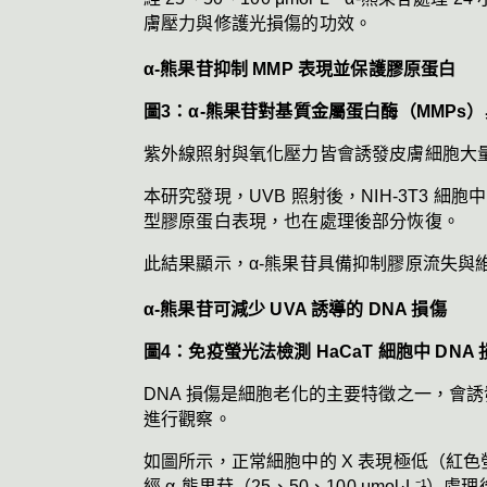
膚壓力與修護光損傷的功效。
α-熊果苷抑制 MMP 表現並保護膠原蛋白
圖3：α-熊果苷對基質金屬蛋白酶（MMPs）
紫外線照射與氧化壓力皆會誘發皮膚細胞大量產
本研究發現，UVB 照射後，NIH-3T3 細胞
型膠原蛋白表現，也在處理後部分恢復。
此結果顯示，α-熊果苷具備抑制膠原流失與
α-熊果苷可減少 UVA 誘導的 DNA 損傷
圖4：免疫螢光法檢測 HaCaT 細胞中 DNA
DNA 損傷是細胞老化的主要特徵之一，會誘發
進行觀察。
如圖所示，正常細胞中的 X 表現極低（紅色螢
經 α-熊果苷（25、50、100 μmol·L