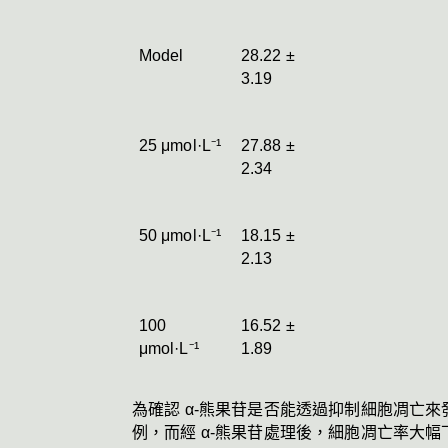
Model
28.22 ± 
3.19
25 μmol·L⁻¹
27.88 ± 
2.34
50 μmol·L⁻¹
18.15 ± 
2.13
100 
16.52 ± 
μmol·L⁻¹
1.89
為確認 α-熊果苷是否能透過抑制細胞凋亡來發揮保
例，而經 α-熊果苷處理後，細胞凋亡率大