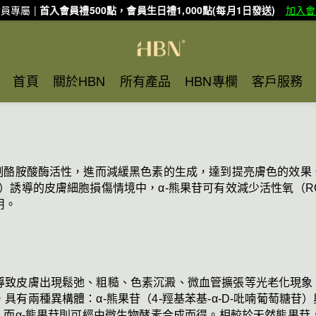
員專屬 |
首入會員禮500點，會員生日禮1,000點(每月1日發送)
加入會
首頁
關於HBN
所有產品
HBN專欄
客戶服務
制酪胺酸酶活性，進而減緩黑色素的生成，達到提亮膚色的效果。
）誘導的皮膚細胞損傷情境中，α-熊果苷可有效減少活性氧（R
用。
導致皮膚出現鬆弛、粗糙、色素沉澱、微血管擴張等光老化現象
兩種異構體：α-熊果苷（4-羥基苯基-α-D-吡喃葡萄糖苷）與β
；而α-熊果苷則可經由微生物酵素合成而得。相較於天然熊果苷