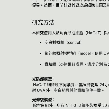
優異。然而，目前針對其對皮膚細胞基因及
研究方法
本研究使用人類角質形成細胞（HaCaT）與
空白對照組（control）
紫外線照射模型組（model，使用 UVA
實驗組（α-熊果苷處理，濃度分別為 25、5
光防護模型：
 HaCaT 細胞經不同濃度 α-熊果苷處理 24 小時後，將培養基更換為不含酚紅的 DMEM，再進行 3 J/cm² 的 UVA 照射。照射後持續培養 36 小時。除未照
射 UVA 外，空白組與其他實驗條件一致。
光修復模型：
 除空白組外，所有 NIH-3T3 細胞皆接受 3