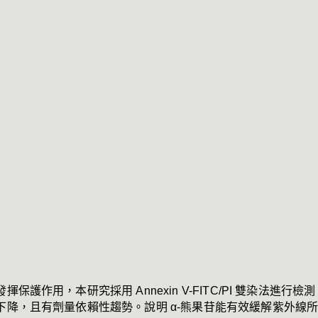
護作用，本研究採用 Annexin V-FITC/PI 雙染法進行檢測
幅下降，且有劑量依賴性趨勢。說明 α-熊果苷能有效緩解紫外線