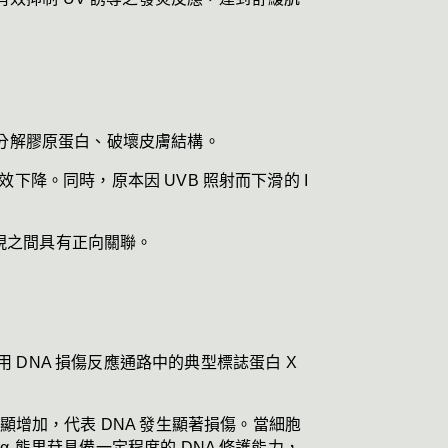
而分解膠原蛋白、破壞皮膚結構。
效下降。同時，原本因 UVB 照射而下滑的 I 
現之間具有正向關聯。
DNA 損傷反應通路中的典型標誌蛋白 X 
明顯增加，代表 DNA 發生顯著損傷。當細胞
 α-熊果苷具備一定程度的 DNA 修護能力，