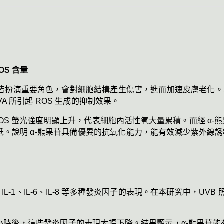
OS 含量
扮演重要角色，會對細胞結構產生傷害，進而加速皮膚老化。本研究採用
A 所引起 ROS 生成的抑制效果。
 螢光強度明顯上升，代表細胞內活性氧大量累積。而經 α-熊果苷預處理
著降低。說明 α-熊果苷具備優異的抗氧化能力，能有效減少紫外線
-1、IL-6、IL-8 等多種發炎因子的表現。在本研究中，UVB 照射後，N
果苷處理 24 小時後，這些發炎因子的表現大幅下降。結果顯示，α-熊