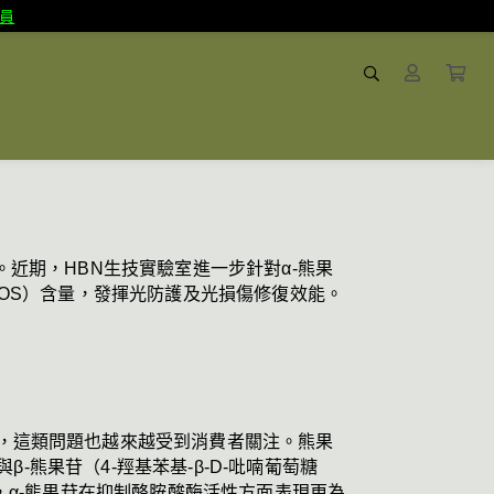
員
近期，HBN生技實驗室進一步針對α-熊果
OS）含量，發揮光防護及光損傷修復效能。
，這類問題也越來越受到消費者關注。熊果
-熊果苷（4-羥基苯基-β-D-吡喃葡萄糖
，α-熊果苷在抑制酪胺酸酶活性方面表現更為