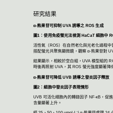
研究結果
α-熊果苷可抑制 UVA 誘導之 ROS 生成
圖1：使用免疫螢光法檢測 HaCaT 細胞中 R
活性氧（ROS）在自然老化與光老化過程中皆
搭配螢光共聚焦顯微鏡，觀察 α-熊果苷對 UV
結果顯示，相較於空白組，UVA 模型組的 ROS
時後再照射 UVA，其 ROS 螢光強度顯
α-熊果苷可降低 UVB 誘導之發炎因子釋放
圖2：細胞中發炎因子表現情形
UVB 可活化細胞內的轉錄因子 NF-κB，促進 IL
含量顯著上升。
經 25、50、100 μmol·L⁻¹ α-熊