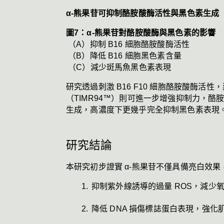
α-熊果苷可抑制酪胺酸酶活性與黑色素生成
圖7：α-熊果苷對酪胺酸酶與黑色素的影響
 （A）抑制 B16 細胞酪胺酸酶活性
 （B）降低 B16 細胞黑色素含量
 （C）減少斑馬魚黑色素表現
研究透過刺激 B16 F10 細胞酪胺酸酶
（TIMR94™）則可進一步增強抑制力，酪
生成，高濃度下更幾乎完全抑制黑色素表現
研究結論
本研究初步證實 α-熊果苷不僅具備亮白效
抑制紫外線誘導的過量 ROS，減少
降低 DNA 損傷標誌蛋白表現，強化