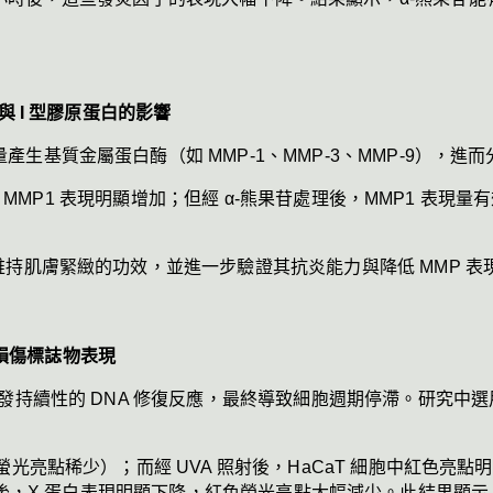
與 I 型膠原蛋白的影響
生基質金屬蛋白酶（如 MMP-1、MMP-3、MMP-9），進
中 MMP1 表現明顯增加；但經 α-熊果苷處理後，MMP1 表現量有
維持肌膚緊緻的功效，並進一步驗證其抗炎能力與降低 MMP 表
 損傷標誌物表現
持續性的 DNA 修復反應，最終導致細胞週期停滯。研究中選用 
光亮點稀少）；而經 UVA 照射後，HaCaT 細胞中紅色亮點
⁻¹）處理後，X 蛋白表現明顯下降，紅色螢光亮點大幅減少。此結果顯示