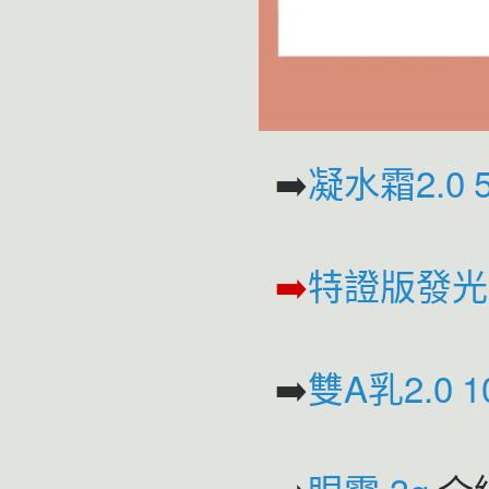
➡️
凝水霜2.0 
➡️
特證版發光水
➡️
雙A乳2.0 1