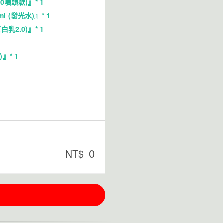
0噴頭款)』* 1
 (發光水)』* 1
乳2.0)』* 1
』* 1
0
NT$