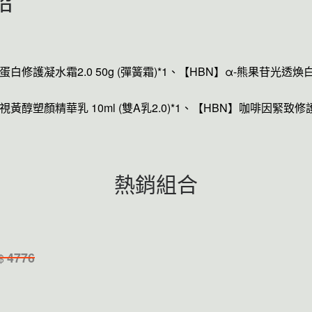
紹
蛋白修護凝水霜2.0 50g (彈簧霜)
*1
、
【HBN】α-熊果苷光透煥
視黃醇塑顏精華乳 10ml (雙A乳2.0)*1、
【HBN】
咖啡因緊致修護
熱銷組合
4776
$