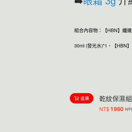
➡️
眼霜 3g
介
組合內容物：
【HBN】
纖連
30ml (發光水)*1、
【HBN】
乾紋保濕組
選購
1980
NT$
NT