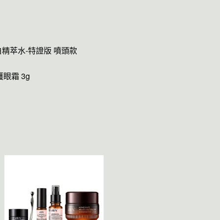
白精萃水-特證版 噴頭款
眼霜 3g