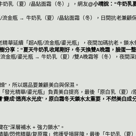
牛奶乳（夏）/晶鉆面霜（冬）」，網友
@小晴說：“牛奶乳
瓶/流金瓶 → 牛奶乳（夏）/晶鉆面霜（冬），日間抗老兼
精華延續「超A瓶/流金瓶/鎏光瓶」，夜間加碼抗老。鎖水修
樹分享：“夏天牛奶乳收尾剛好，冬天換雙A晚霜，臉蛋一整
/流金瓶/鎏光瓶 → 牛奶乳（夏）/雙A晚霜等（冬），夜
乾燥”，所以選品要兼顧美白與保濕。
「發光精華/鎏光瓶」負責美白提亮，最後「原白乳（夏）/
膚’變成‘透亮水光皮’，原白霜冬天鎖水太重要，不然美白成
在“深層補水 + 強力鎖水”。
華/閃修精華/复原露」修護受損屏障，最後「牛奶乳（夏）