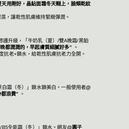
夏天用剛好，晶鉆面霜冬天糊上，臉頰乾紋
顧保濕，讓乾性肌膚維持緊緻彈潤。
護升級，「牛奶乳（夏）/雙A晚霜/黑鉑
晚都潤潤的，早起膚質細膩好多”
。
間深度抗老+鎖水，給乾性肌膚抗老力全開。
原白霜（冬）」鎖水鎖美白。一般使用者
@
分都浪費”
。
/B5全能霜（冬）」鎖水。網友
@圓子