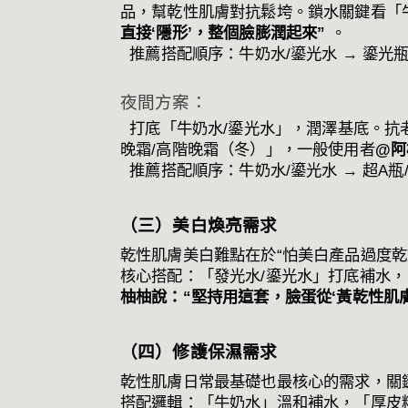
品，幫乾性肌膚對抗鬆垮。鎖水關鍵看「
直接‘隱形’，整個臉膨潤起來”
。
推薦搭配順序：牛奶水/鎏光水 → 鎏光
夜間方案：
打底「牛奶水/鎏光水」，潤澤基底。抗老
晚霜/高階晚霜（冬）」，一般使用者
@阿
推薦搭配順序：牛奶水/鎏光水 → 超A瓶
（三）美白煥亮需求
乾性肌膚美白難點在於“怕美白產品過度
核心搭配：「發光水/鎏光水」打底補水，
柚柚說：“堅持用這套，臉蛋從‘黃乾性肌
（四）修護保濕需求
乾性肌膚日常最基礎也最核心的需求，關鍵
搭配邏輯：「牛奶水」溫和補水，「厚皮精