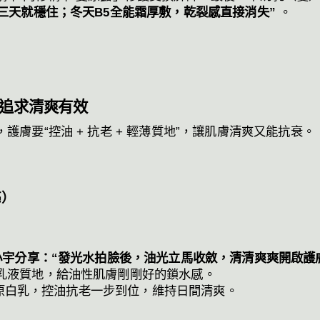
三天就穩住；冬天B5全能霜厚敷，乾裂感直接消失”
。
追求清爽有效
膚要“控油 + 抗老 + 輕薄質地”，讓肌膚清爽又能抗衰
亮）
小宇分享：“發光水拍臉後，油光立馬收斂，清清爽爽開啟護
乳液質地，給油性肌膚剛剛好的鎖水感。
 原白乳，控油抗老一步到位，維持日間清爽。