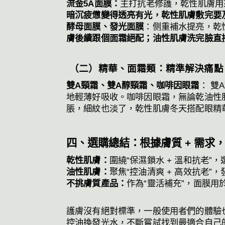
流金5A面膜：
主打抗老修護，乾性肌膚用
暗沉疲憊變得透亮有光，乾性肌膚敷完要
酵母面膜、發光面膜
：侧重補水提亮，乾
膚後續跟個面霜絕配；油性肌膚洗完臉直
（二）精華、面霜類：精準解決痛點
雙A頸霜、雙A醇頸霜、咖啡因眼霜
： 雙
地輕薄好吸收。咖啡因眼霜，無論乾油性
脹，細紋也淡了，乾性肌膚冬天搭配眼精
四、選購總結：根據膚質 + 需求
乾性肌膚：
圍繞“保濕鎖水 + 溫和抗老
油性肌膚：
聚焦“控油清爽 + 高效抗老
不挑膚質產品：
作為“靈活補充”，面膜
護膚沒有絕對標準，一般使用者們的體驗
控油換發光水，不斷嘗試找到最適合自己的