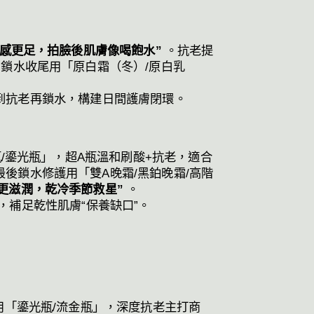
感更足，拍臉後肌膚像喝飽水”
。抗老提
鎖水收尾用「原白霜（冬）/原白乳
補水到抗老再鎖水，構建日間護膚閉環。
/鎏光瓶」，超A瓶溫和刷酸+抗老，適合
後鎖水修護用「雙A晚霜/黑鉑晚霜/高階
更滋潤，乾冷季節救星”
。
護，補足乾性肌膚“保養缺口”。
「鎏光瓶/流金瓶」，深度抗老主打商