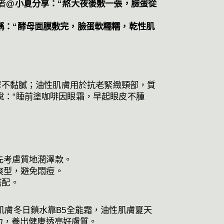
者
@小夏分享：“熬大夜後敷一張，臉蛋從
稱：“酵母面膜敷完，臉蛋軟糯糯，乾性肌
澤不黏膩；油性肌膚用於抗老緊緻頸部，質
說：“睡前塗咖啡因眼霜，早起眼皮不腫
優先考慮質地潤澤款。
清爽型，避免悶痘。
搭配。
肌膚冬日鎖水靠B5全能霜，油性肌膚夏天
實力，養出健康透亮好膚質。