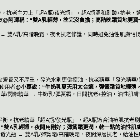
。抗老主力上「超A瓶/夜光瓶」，超A瓶溫和刷酸+抗老，
友
@阿澤稱：“雙A乳輕薄，塗完沒負擔；高階晚霜質地更潤
 → 雙A乳/高階晚霜，夜間抗老修護，同時避免油性肌膚“引
點營養又不厚重，發光水則更偏控油。抗老精華「發光精華/
使用者
@小嘉說：“牛奶乳夏天用太合適，彈簧霜質地輕薄
華/閃修精華 → 牛奶乳/彈簧霜，日間抗老+控油，油性肌膚
平衡。抗老精華「超A瓶/發光瓶」，超A瓶適合油痘肌抗老
“雙A乳輕透，夜間用剛好；彈簧霜更潤，乾一點的油性肌
/發光瓶 → 雙A乳/彈簧霜/高階晚霜，夜間深層抗老，給油