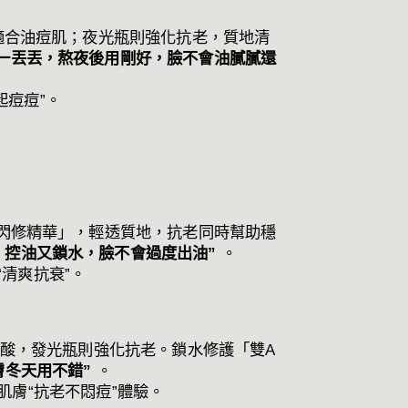
適合油痘肌；夜光瓶則強化抗老，質地清
一丟丟，熬夜後用剛好，臉不會油膩膩還
起痘痘”。
閃修精華」，輕透質地，抗老同時幫助穩
，控油又鎖水，臉不會過度出油”
。
“清爽抗衰”。
刷酸，發光瓶則強化抗老。鎖水修護「雙A
膚冬天用不錯”
。
性肌膚“抗老不悶痘”體驗。