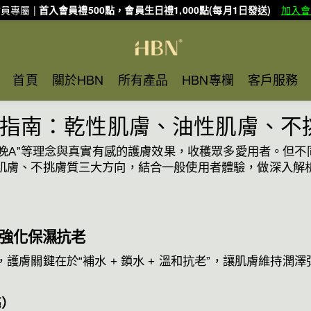
員專屬 |
首入會員禮500點，會員生日禮1,000點(每月1日發送)
加入會
首頁
關於HBN
所有產品
HBN專欄
客戶服務
購指南：乾性肌膚、油性肌膚、不
C晚A”等理念與真實有感的護膚效果，收穫眾多愛用者。但不
肌膚、不挑膚質三大方向，結合一般使用者體驗，做深入解析
強化保濕抗老
膚關鍵在於“補水 + 鎖水 + 溫和抗老”，讓肌膚維持潤
亮）