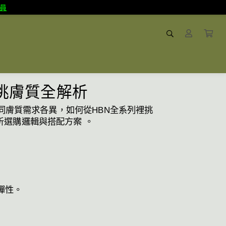
員
挑膚質全解析
同膚質需求各異，如何從HBN全系列裡挑
選購邏輯與搭配方案 。
澤彈性。