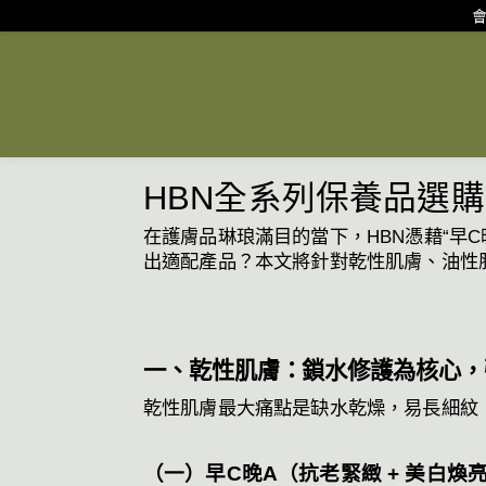
會
HBN全系列保養品選
在護膚品琳琅滿目的當下，HBN憑藉“早
出適配產品？本文將針對乾性肌膚、油性
一、乾性肌膚：鎖水修護為核心，
乾性肌膚最大痛點是缺水乾燥，易長細紋，護
（一）早C晚A（抗老緊緻 + 美白煥