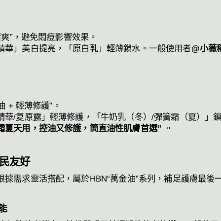
地清爽”，避免悶痘影響效果。
精華」美白提亮，「原白乳」輕薄鎖水。一般使用者
@小薇
 + 輕薄修護”。
精華/复原露」輕薄修護，「牛奶乳（冬）/彈簧霜（夏）」
霜夏天用，控油又修護，簡直油性肌膚首選”
。
民友好
據需求靈活搭配，屬於HBN“萬金油”系列，補足護膚最
能