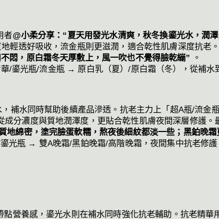
用者
@小柔分享：“夏天用發光水清爽，秋冬換鎏光水，潤澤
質地輕透好吸收，流金瓶則更滋潤，適合乾性肌膚深度抗老。
用不悶，原白霜冬天厚敷上，風一吹也不覺得臉乾繃”
。
精華/鎏光瓶/流金瓶 → 原白乳（夏）/原白霜（冬），從
，補水同時幫助後續產品滲透。抗老主力上「超A瓶/流金瓶
從成分濃度與質地潤澤度，更貼合乾性肌膚夜間深層修護。最
霜質地綿密，塗完臉蛋軟糯，熬夜後細紋都淡一些；黑鉑晚霜
/鎏光瓶 → 雙A晚霜/黑鉑晚霜/高階晚霜，夜間集中抗老修
帶點營養感，鎏光水則在補水同時強化抗老輔助。抗老精華用