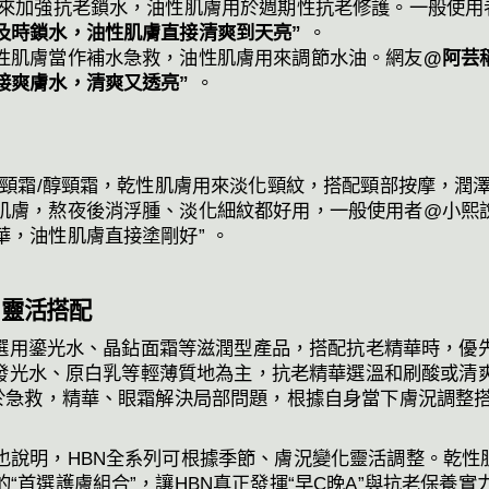
來加強抗老鎖水，油性肌膚用於週期性抗老修護。一般使用
及時鎖水，油性肌膚直接清爽到天亮”
。
性肌膚當作補水急救，油性肌膚用來調節水油。網友
@阿芸
接爽膚水，清爽又透亮”
。
A頸霜/醇頸霜，乾性肌膚用來淡化頸紋，搭配頸部按摩，潤
肌膚，熬夜後消浮腫、淡化細紋都好用，一般使用者@小熙
華，油性肌膚直接塗剛好” 。
，靈活搭配
”，選用鎏光水、晶鉆面霜等滋潤型產品，搭配抗老精華時，
”，發光水、原白乳等輕薄質地為主，抗老精華選溫和刷酸或
用於急救，精華、眼霜解決局部問題，根據自身當下膚況調整
也說明，HBN全系列可根據季節、膚況變化靈活調整。乾性
“首選護膚組合”，讓HBN真正發揮“早C晚A”與抗老保養