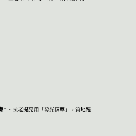
。
膚”
。抗老提亮用「發光精華」，質地輕