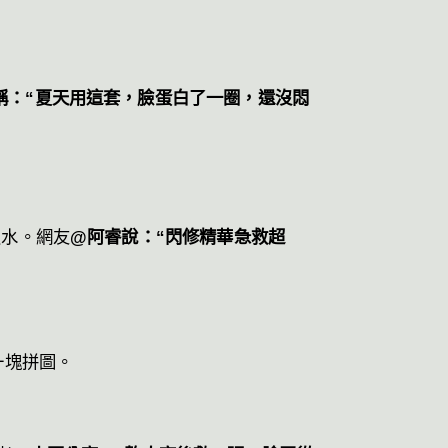
稱：“夏天用這套，臉蛋白了一圈，還沒悶
鎖水。網友
@阿睿說：“閃修精華急救超
後一塊拼圖。