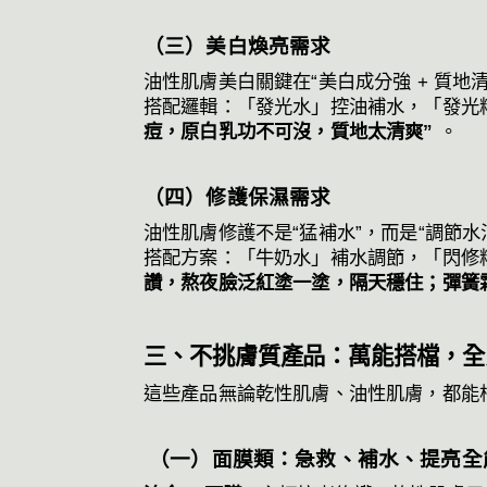
（三）美白煥亮需求
油性肌膚美白關鍵在“美白成分強 + 質
搭配邏輯：「發光水」控油補水，「發光
痘，原白乳功不可沒，質地太清爽”
。
（四）修護保濕需求
油性肌膚修護不是“猛補水”，而是“調節水油
搭配方案：「牛奶水」補水調節，「閃修
讚，熬夜臉泛紅塗一塗，隔天穩住；彈簧
三、不挑膚質產品：萬能搭檔，全
這些產品無論乾性肌膚、油性肌膚，都能根
（一）面膜類：急救、補水、提亮全