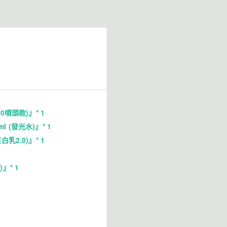
0噴頭款)』* 1
 (發光水)』* 1
乳2.0)』* 1
』* 1