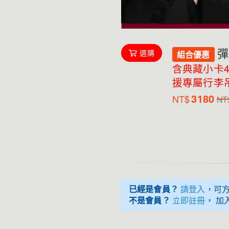
彈
選購
組合優惠
含典藏小卡
援專屬行李
3180
NT$
NT
已經是會員？
請登入
，可
不是會員？
立即註冊
， 加