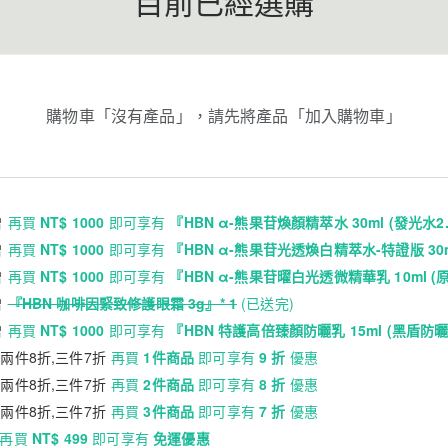
目前已經選購
購物車「沒有產品」，請先將產品「加入購物車」
贈
再買
NT$ 1000
即可享有
『HBN α-熊果苷煥顏精萃水 30ml (發光水2.
贈
再買
NT$ 1000
即可享有
『HBN α-熊果苷光透煥白精萃水-特證版 30ml
贈
再買
NT$ 1000
即可享有
『HBN α-熊果苷曜白光透微精華乳 10ml (原白
贈
『HBN 咖啡因緊致修護眼霜 3g』* 1
(已送完)
贈
再買
NT$ 1000
即可享有
『HBN 特護高倍臻顏防曬乳 15ml (黑盾防曬)
,兩件8折,三件7折
再買
1件商品
即可享有
9 折
優惠
,兩件8折,三件7折
再買
2件商品
即可享有
8 折
優惠
,兩件8折,三件7折
再買
3件商品
即可享有
7 折
優惠
再買
NT$ 499
即可享有
免運優惠