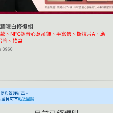
潤曜白修復組
4款、NFC語音心意吊飾、手寫信、斯拉片A、應
吊牌、禮盒
3960
$
方便您管理訂單。
入會員可享
點數回饋
！